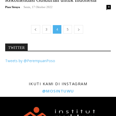
-
Pian Siruyu
Senin, 17 Oktober 2022
0
3
4
5
TWITTER
Tweets by @PerempuanPoso
IKUTI KAMI DI INSTAGRAM
@MOSINTUWU