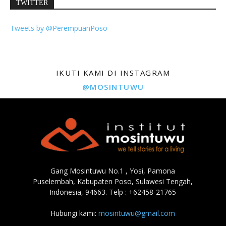
TWITTER
Tweets by @PerempuanPoso
IKUTI KAMI DI INSTAGRAM
@MOSINTUWU
Gang Mosintuwu No.1 , Yosi, Pamona
Puselembah, Kabupaten Poso, Sulawesi Tengah,
Indonesia, 94663. Telp : +62458-21765
Hubungi kami:
mosintuwu@gmail.com