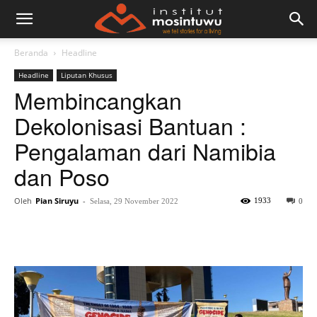
Beranda
Headline
Headline
Liputan Khusus
Membincangkan
Dekolonisasi Bantuan :
Pengalaman dari Namibia
dan Poso
Oleh
Pian Siruyu
-
1933
Selasa, 29 November 2022
0