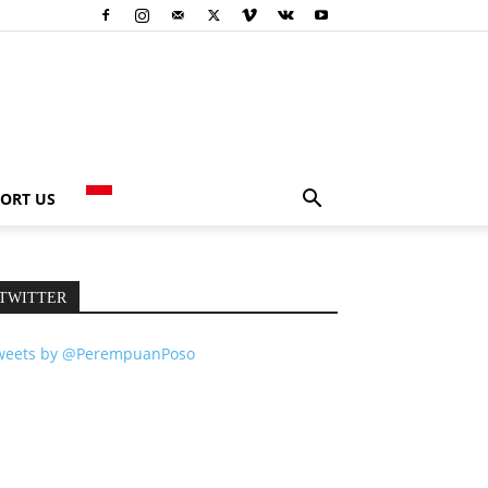
ORT US
TWITTER
weets by @PerempuanPoso