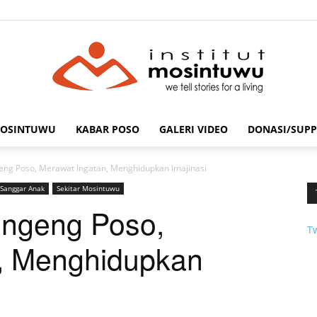
MOSINTUWU
KABAR POSO
GALERI VIDEO
DONASI/SUPP
mosintuwu.com
g Poso, Merawat Ingatan, Menghidupkan Imajinasi
Sanggar Anak
Sekitar Mosintuwu
ngeng Poso,
T
, Menghidupkan