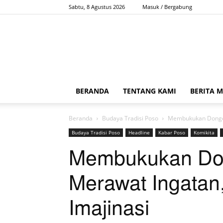
Sabtu, 8 Agustus 2026
Masuk / Bergabung
BERANDA
TENTANG KAMI
BERITA 
Beranda
Budaya Tradisi Poso
Membukukan Dongen
Budaya Tradisi Poso
Headline
Kabar Poso
Komikita
Membukukan Do
Merawat Ingatan
Imajinasi