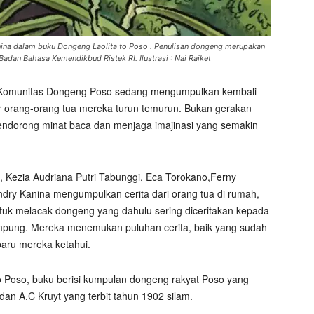
inina dalam buku Dongeng Laolita to Poso . Penulisan dongeng merupakan
Badan Bahasa Kemendikbud Ristek RI. Ilustrasi : Nai Raiket
Komunitas Dongeng Poso sedang mengumpulkan kembali
ar orang-orang tua mereka turun temurun. Bukan gerakan
 mendorong minat baca dan menjaga imajinasi yang semakin
, Kezia Audriana Putri Tabunggi, Eca Torokano,Ferny
dry Kanina mengumpulkan cerita dari orang tua di rumah,
tuk melacak dongeng yang dahulu sering diceritakan kepada
ampung. Mereka menemukan puluhan cerita, baik yang sudah
aru mereka ketahui.
to Poso, buku berisi kumpulan dongeng rakyat Poso yang
dan A.C Kruyt yang terbit tahun 1902 silam.