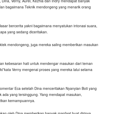
, Dina, Verny, Aurel, Kezhia dan Indry mendapat banyak
dan bagaimana Teknik mendongeng yang menarik orang
asar bercerita yakni bagaimana menyatukan intonasi suara,
apa yang sedang diceritakan.
raktek mendongeng, juga mereka saling memberikan masukan
an kebesaran hati untuk mendengar masukan dari teman
iki”kata Verny mengenai proses yang mereka lalui selama
omentar Eca setelah Dina menceritakan Nyanyian Boti yang
dak ada yang tersinggung. Yang mendapat masukan,
katkan kemampuannya.
kan oleh Dina memberikan banyak manfaat buat dirinya.