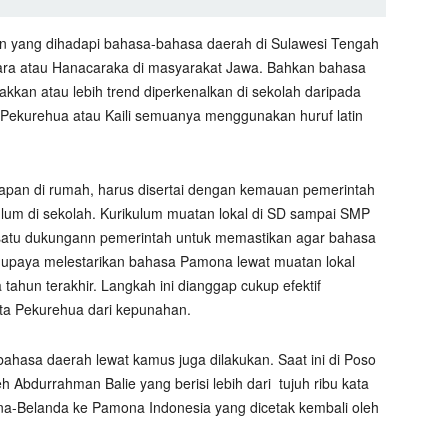
tan yang dihadapi bahasa-bahasa daerah di Sulawesi Tengah
ontara atau Hanacaraka di masyarakat Jawa. Bahkan bahasa
alakkan atau lebih trend diperkenalkan di sekolah daripada
ekurehua atau Kaili semuanya menggunakan huruf latin
apan di rumah, harus disertai dengan kemauan pemerintah
um di sekolah. Kurikulum muatan lokal di SD sampai SMP
satu dukungann pemerintah untuk memastikan agar bahasa
o, upaya melestarikan bahasa Pamona lewat muatan lokal
ahun terakhir. Langkah ini dianggap cukup efektif
a Pekurehua dari kepunahan.
bahasa daerah lewat kamus juga dilakukan. Saat ini di Poso
h Abdurrahman Balie yang berisi lebih dari
tujuh ribu kata
na-Belanda ke Pamona Indonesia yang dicetak kembali oleh