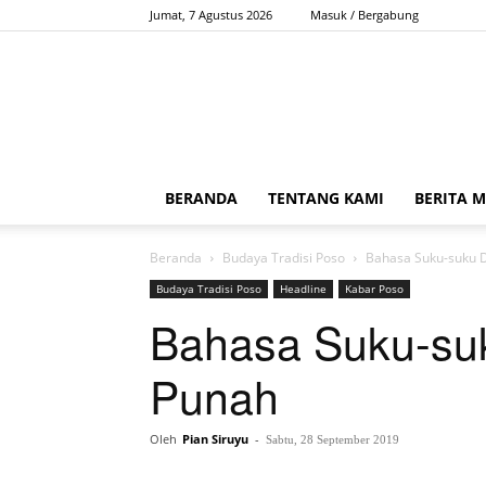
Jumat, 7 Agustus 2026
Masuk / Bergabung
BERANDA
TENTANG KAMI
BERITA 
Beranda
Budaya Tradisi Poso
Bahasa Suku-suku D
Budaya Tradisi Poso
Headline
Kabar Poso
Bahasa Suku-suk
Punah
Oleh
Pian Siruyu
-
Sabtu, 28 September 2019