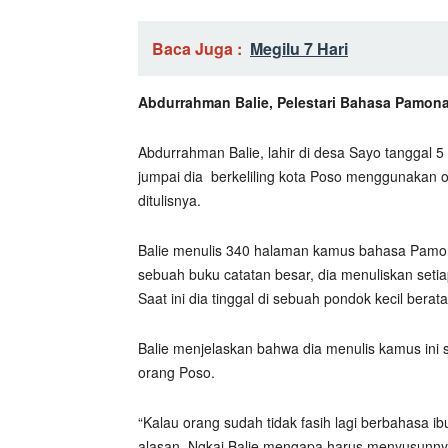
Baca Juga :
Megilu 7 Hari
Abdurrahman Balie, Pelestari Bahasa Pamon
Abdurrahman Balie, lahir di desa Sayo tanggal 5 
jumpai dia
berkeliling kota Poso menggunakan 
ditulisnya.
Balie menulis 340 halaman kamus bahasa Pamo
sebuah buku catatan besar, dia menuliskan setiap
Saat ini dia tinggal di sebuah pondok kecil bera
Balie menjelaskan bahwa dia menulis kamus ini 
orang Poso.
“Kalau orang sudah tidak fasih lagi berbahasa ib
alasan
Ngkai Balie mengapa harus menyusunny