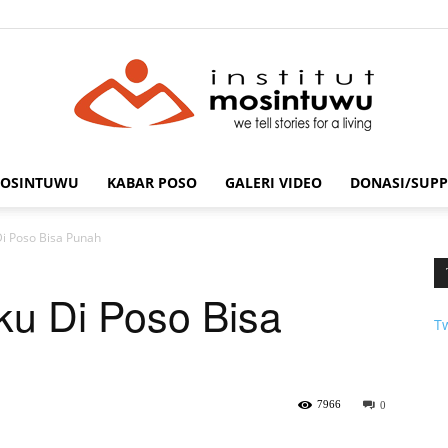
MOSINTUWU
KABAR POSO
GALERI VIDEO
DONASI/SUPP
mosintuwu.com
i Poso Bisa Punah
u Di Poso Bisa
T
7966
0