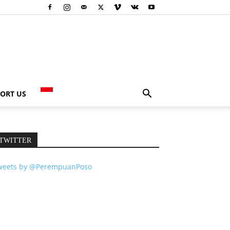
ORT US
TWITTER
weets by @PerempuanPoso