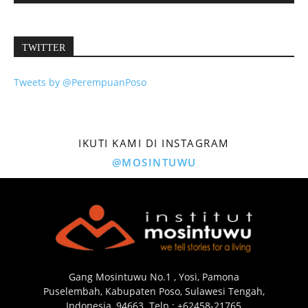
TWITTER
Tweets by @PerempuanPoso
IKUTI KAMI DI INSTAGRAM
@MOSINTUWU
Gang Mosintuwu No.1 , Yosi, Pamona
Puselembah, Kabupaten Poso, Sulawesi Tengah,
Indonesia, 94663. Telp : +62458-21765