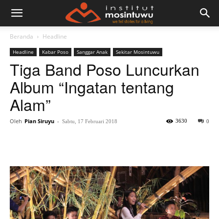
Beranda
Headline
Headline
Kabar Poso
Sanggar Anak
Sekitar Mosintuwu
Tiga Band Poso Luncurkan
Album “Ingatan tentang
Alam”
Oleh
Pian Siruyu
-
3630
Sabtu, 17 Februari 2018
0