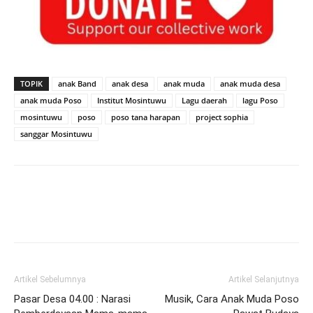
TOPIK
anak Band
anak desa
anak muda
anak muda desa
anak muda Poso
Institut Mosintuwu
Lagu daerah
lagu Poso
mosintuwu
poso
poso tana harapan
project sophia
sanggar Mosintuwu
Artikel Sebelumnya
Artikel Selanjutnya
Pasar Desa 04.00 : Narasi
Musik, Cara Anak Muda Poso