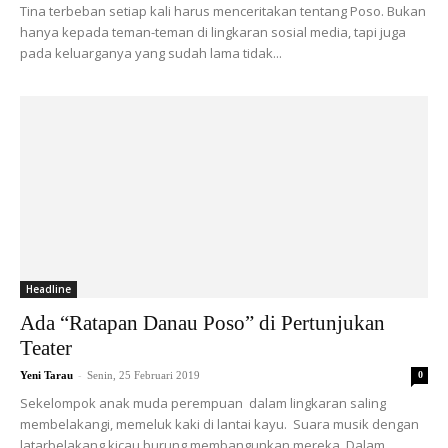
Tina terbeban setiap kali harus menceritakan tentang Poso. Bukan
hanya kepada teman-teman di lingkaran sosial media, tapi juga
pada keluarganya yang sudah lama tidak...
Headline
Ada “Ratapan Danau Poso” di Pertunjukan
Teater
-
Yeni Tarau
Senin, 25 Februari 2019
0
Sekelompok anak muda perempuan dalam lingkaran saling
membelakangi, memeluk kaki di lantai kayu. Suara musik dengan
latarbelakang kicau burung membangunkan mereka. Dalam