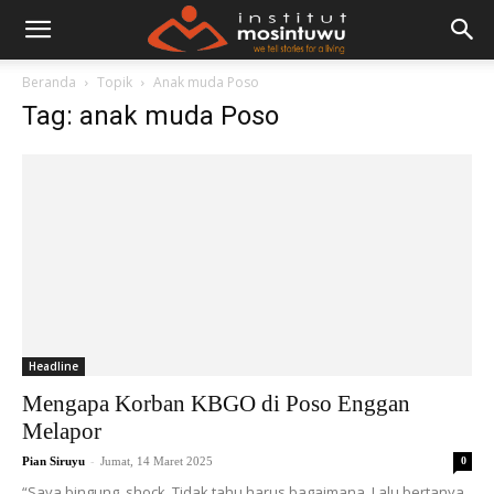
Beranda
Topik
Anak muda Poso
Tag: anak muda Poso
Headline
Mengapa Korban KBGO di Poso Enggan
Melapor
-
Pian Siruyu
Jumat, 14 Maret 2025
0
“Saya bingung, shock. Tidak tahu harus bagaimana. Lalu bertanya