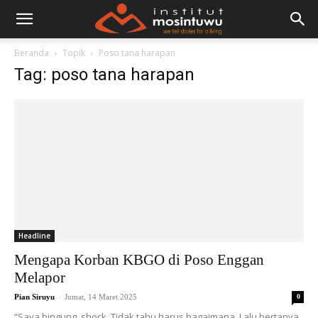
Beranda
Topik
Poso tana harapan
Tag: poso tana harapan
Headline
Mengapa Korban KBGO di Poso Enggan
Melapor
-
Pian Siruyu
Jumat, 14 Maret 2025
0
“Saya bingung, shock. Tidak tahu harus bagaimana. Lalu bertanya