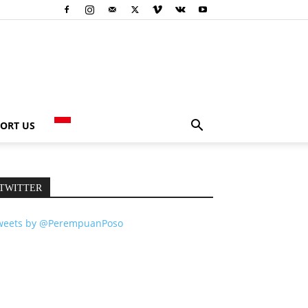
ORT US
TWITTER
weets by @PerempuanPoso