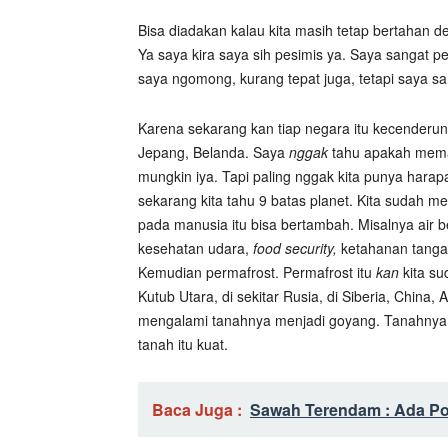
Bisa diadakan kalau kita masih tetap bertahan 
Ya saya kira saya sih pesimis ya. Saya sangat 
saya ngomong, kurang tepat juga, tetapi saya sang
Karena sekarang kan tiap negara itu kecenderu
Jepang, Belanda. Saya
nggak
tahu apakah meman
mungkin iya. Tapi paling nggak kita punya hara
sekarang kita tahu 9 batas planet. Kita sudah mel
pada manusia itu bisa bertambah. Misalnya air b
kesehatan udara,
food security,
ketahanan tangan
Kemudian permafrost. Permafrost itu
kan
kita su
Kutub Utara, di sekitar Rusia, di Siberia, China, 
mengalami tanahnya menjadi goyang. Tanahnya
tanah itu kuat.
Baca Juga :
Sawah Terendam : Ada Po