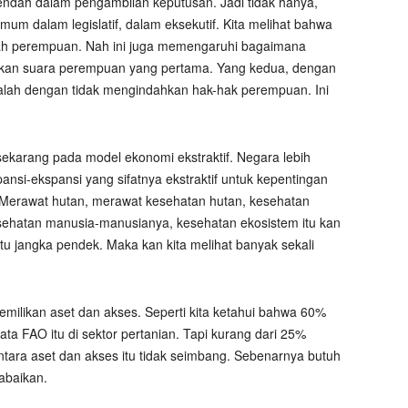
 rendah dalam pengambilan keputusan. Jadi tidak hanya,
 umum dalam legislatif, dalam eksekutif. Kita melihat bahwa
mlah perempuan. Nah ini juga memengaruhi bagaimana
kan suara perempuan yang pertama. Yang kedua, dengan
lah dengan tidak mengindahkan hak-hak perempuan. Ini
ekarang pada model ekonomi ekstraktif. Negara lebih
ansi-ekspansi yang sifatnya ekstraktif untuk kepentingan
 Merawat hutan, merawat kesehatan hutan, kesehatan
sehatan manusia-manusianya, kesehatan ekosistem itu kan
itu jangka pendek. Maka kan kita melihat banyak sekali
pemilikan aset dan akses. Seperti kita ketahui bahwa 60%
ata FAO itu di sektor pertanian. Tapi kurang dari 25%
antara aset dan akses itu tidak seimbang. Sebenarnya butuh
iabaikan.