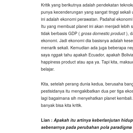
Kritik yang berikutnya adalah pendekatan tekno
punya kecenderungan yang sangat tinggi sekali 
ini adalah ekonomi perawatan. Padahal ekonomi
Itu yang membuat planet ini akan menjadi lebih s
tidak berbasis GDP (
gross domestic product
), d
ekonomi. Jadi ekonomi dia basisnya adalah keseh
menarik sekali. Kemudian ada juga beberapa nega
saya
nggak
tahu apakah Ecuador, apakah Bolivia
happiness product atau apa ya. Tapi kita, maks
belajar.
Kita, setelah perang dunia kedua, berusaha bangk
pestisidanya itu mengakibatkan dua per tiga ekos
lagi bagaimana sih menyehatkan planet kembali. S
banyak bisa kita kritik.
Lian :
Apakah itu artinya keberlanjutan hidu
sebenarnya pada perubahan pola paradigma