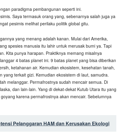
dengan paradigma pembangunan seperti ini.
pesimis. Saya termasuk orang yang, sebenarnya salah juga ya
at pesimis melihat perilaku politik global gitu.
ngannya yang menang adalah kanan. Mulai dari Amerika,
g spesies manusia itu lahir untuk merusak bumi ya. Tapi
pan. Kita punya harapan. Praktiknya memang misalnya
anggar 4 batas planet ini. 9 batas planet yang bisa diberikan
ersih, ketahanan air. Kemudian ekosistem, kesehatan tanah,
 yang terkait gizi. Kemudian ekosistem di laut, samudra.
dah melanggar. Permafrostnya sudah mencair semua. Di
Alaska, dan lain-lain. Yang di dekat-dekat Kutub Utara itu yang
 goyang karena permafrostnya akan mencair. Sebelumnya
tensi Pelanggaran HAM dan Kerusakan Ekologi