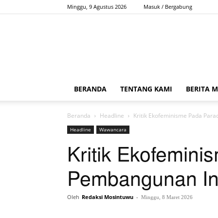
Minggu, 9 Agustus 2026
Masuk / Bergabung
BERANDA
TENTANG KAMI
BERITA 
Beranda
Headline
Kritik Ekofeminisme Pada Par
Headline
Wawancara
Kritik Ekofemin
Pembangunan In
Oleh
Redaksi Mosintuwu
-
Minggu, 8 Maret 2026