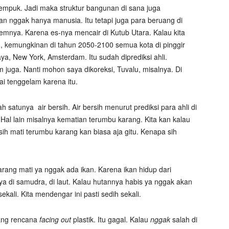
 empuk. Jadi maka struktur bangunan di sana juga
 nggak hanya manusia. Itu tetapi juga para beruang di
emnya. Karena es-nya mencair di Kutub Utara. Kalau kita
, kemungkinan di tahun 2050-2100 semua kota di pinggir
ya, New York, Amsterdam. Itu sudah diprediksi ahli.
juga. Nanti mohon saya dikoreksi, Tuvalu, misalnya. Di
lai tenggelam karena itu.
h satunya air bersih. Air bersih menurut prediksi para ahli di
 Hal lain misalnya kematian terumbu karang. Kita kan kalau
 sih mati terumbu karang kan biasa aja gitu. Kenapa sih
karang mati ya nggak ada ikan. Karena ikan hidup dari
a di samudra, di laut. Kalau hutannya habis ya nggak akan
kali. Kita mendengar ini pasti sedih sekali.
ang rencana
facing out
plastik. Itu gagal. Kalau
nggak
salah di