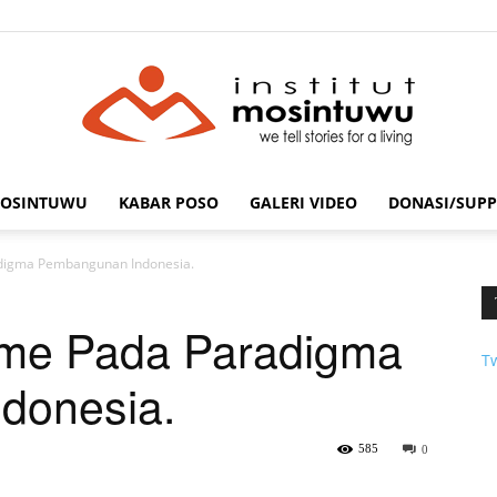
MOSINTUWU
KABAR POSO
GALERI VIDEO
DONASI/SUPP
mosintuwu.com
adigma Pembangunan Indonesia.
isme Pada Paradigma
T
donesia.
585
0