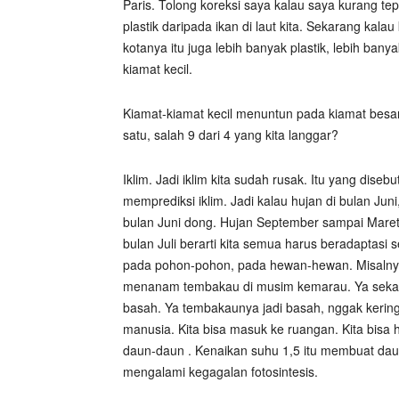
Paris. Tolong koreksi saya kalau saya kurang te
plastik daripada ikan di laut kita. Sekarang kalau
kotanya itu juga lebih banyak plastik, lebih bany
kiamat kecil.
Kiamat-kiamat kecil menuntun pada kiamat besar
satu, salah 9 dari 4 yang kita langgar?
Iklim. Jadi iklim kita sudah rusak. Itu yang diseb
memprediksi iklim. Jadi kalau hujan di bulan Jun
bulan Juni dong. Hujan September sampai Maret,
bulan Juli berarti kita semua harus beradaptasi 
pada pohon-pohon, pada hewan-hewan. Misalnya
menanam tembakau di musim kemarau. Ya sek
basah. Ya tembakaunya jadi basah, nggak kering.
manusia. Kita bisa masuk ke ruangan. Kita bisa h
daun-daun . Kenaikan suhu 1,5 itu membuat da
mengalami kegagalan fotosintesis.