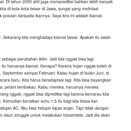
pat. Di tahun 2050 ahli juga memprediksi bahkan lebih banyak
 kita di kota-kota besar di Jawa, sungai yang melintasi
ak polutan daripada ikannya. Saya kira ini adalah kiamat-
. Sekarang kita menghadapi kiamat besar. Apakah itu salah
ut sebagai perubahan iklim. Jadi kita
nggak
bisa lagi
i, itu harusnya kiamat. Kenapa? Karena hujan nggak boleh di
 September sampai Februari. Kalau hujan di bulan Juni, di
secara baru. Kita harus beradaptasi lagi. Kita bisa bayangkan
, petani tembakau. Kalau mereka, harusnya mereka
arang
nggak,
nggak
bisa diprediksi lagi karena kemarau kita
 Kemudian kenaikan suhu 1,5 itu bagi kita biasa kan
idupin AC. Aku bisa hidupin kipas angin. Tapi tidak dengan
un-daun
struggle
untuk melakukan fotosintetis. Jadi dia akan