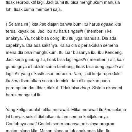
tidak reproduktif lagi. Jadi bumi itu bisa menghukum manusia
loh, tidak cuma memberi saja.
( Selama ini ) kita
kan
diajari bahwa bumi itu harus
ngasih
kita
terus, kayak ibu. Jadi ibu itu harus
ngasih
( memberi ) ke
anaknya. Ya, tidak bisa dong. Ibu itu juga manusia. Dia ada
capeknya. Dia ada sakitnya. Kalau dia diperlakukan semena-
mena dia bisa menghukum. Itu luar biasanya ibu-ibu Kendeng.
Jadi kerja gunung itu, tidak bisa lagi
ngasih
( memberi ) air,
kan
gunungnya dihabisin sama tambang, tidak bisa dong
ngasih
air
lagi. Air yang dikasih akan beracun. Nah, jadi kerja reproduktif
itu
kan
disematkan secara feminin dan ditimpakan pada
perempuan dan tidak diakui. Tidak bisa
dong
. Sistem ekonomi
harus mengakui itu.
Yang ketiga adalah etika merawat. Etika merawat itu
kan
selama
ini banyak sekali diabaikan dalam semua kebijakannya.
Contohnya apa? Contoh sederhananya, misalnya program
makan siang kita. Makan siang untuk anak-anak kita. Itu