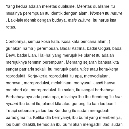
Yang kedua adalah meretas dualisme. Meretas dualisme itu
misalnya perempuan itu identik dengan alam.
Women
itu
nature
. Laki-laki identik dengan budaya,
male culture
. Itu harus kita
retas.
Contohnya, semua kosa kata. Kosa kata bencana alam, (
gunakan nama ) perempuan. Badai Katrina, badai Gogali, badai
Dewi, badai Lian. Hal-hal yang merujuk ke planet itu adalah
merujuknya feminin perempuan. Memang sejarah bahasa kita
sangat patriarki sekali. Itu merujuk pada
rules
atau kerja-kerja
reproduktif. Kerja-kerja reproduktif itu apa, menyediakan,
merawat, mereproduksi, melahirkan, menyusui. Jasdi hanya
memberi aja, mereproduksi. Itu salah, itu sangat berbahaya.
Berbahayanya ada pada apa, misalnya ibu-ibu Kendeng itu
kan
nyebut
ibu bumi itu, planet kita atau gunung itu kan ibu bumi.
Tetapi sebenarnya ibu-ibu Kendeng itu sudah mengubah
paradigma itu. Ketika dia bernyanyi, ibu bumi yang memberi ya,
ibu bumi disakiti, kemudian ibu bumi akan mengadili. Jadi sudah