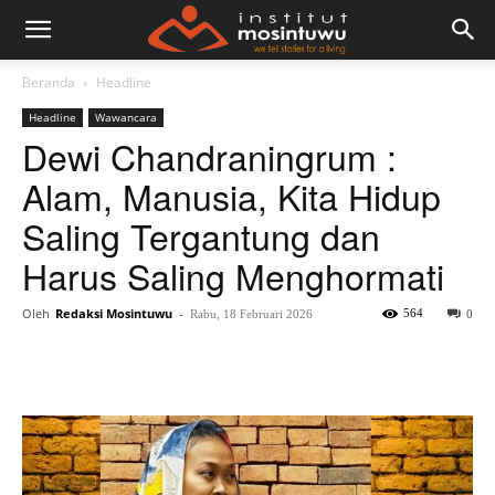
Beranda
Headline
Headline
Wawancara
Dewi Chandraningrum :
Alam, Manusia, Kita Hidup
Saling Tergantung dan
Harus Saling Menghormati
Oleh
Redaksi Mosintuwu
-
564
Rabu, 18 Februari 2026
0