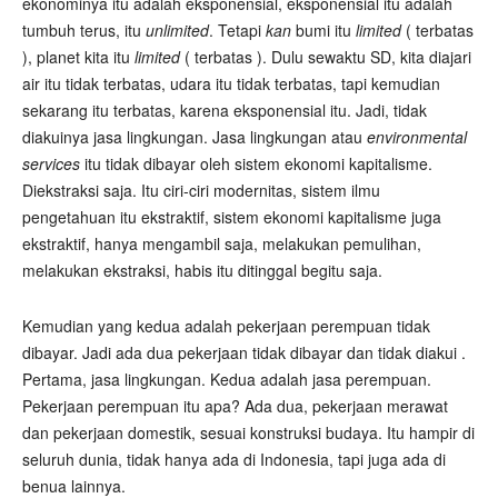
ekonominya itu adalah eksponensial, eksponensial itu adalah
tumbuh terus, itu
unlimited
. Tetapi
kan
bumi itu
limited
( terbatas
), planet kita itu
limited
( terbatas ). Dulu sewaktu SD, kita diajari
air itu tidak terbatas, udara itu tidak terbatas, tapi kemudian
sekarang itu terbatas, karena eksponensial itu. Jadi, tidak
diakuinya jasa lingkungan. Jasa lingkungan atau
environmental
services
itu tidak dibayar oleh sistem ekonomi kapitalisme.
Diekstraksi saja. Itu ciri-ciri modernitas, sistem ilmu
pengetahuan itu ekstraktif, sistem ekonomi kapitalisme juga
ekstraktif, hanya mengambil saja, melakukan pemulihan,
melakukan ekstraksi, habis itu ditinggal begitu saja.
Kemudian yang kedua adalah pekerjaan perempuan tidak
dibayar. Jadi ada dua pekerjaan tidak dibayar dan tidak diakui .
Pertama, jasa lingkungan. Kedua adalah jasa perempuan.
Pekerjaan perempuan itu apa? Ada dua, pekerjaan merawat
dan pekerjaan domestik, sesuai konstruksi budaya. Itu hampir di
seluruh dunia, tidak hanya ada di Indonesia, tapi juga ada di
benua lainnya.