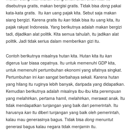
disebutnya gratis, makan bergisi gratis. Tidak bisa
dong
pakai
kata-kata gratis. Itu
kan
uang pajak kita. Sebut saja makan
siang bergizi. Karena gratis itu
kan
tidak bisa itu uang kita, itu
pajak rakyat Indonesia. Yang berikutnya adalah makan bergizi
tadi, dijadikan alat politik. Kita semua tahu
lah
, itu jadikan alat
politik. Jadi tidak serius dalam memberikan gizi itu.
Contoh berikutnya misalnya hutan kita. Hutan kita itu
kan
digerus luar biasa cepatnya. Itu untuk memenuhi GDP kita,
untuk memenuhi pertumbuhan ekonomi yang sifatnya singkat.
Pertumbuhan ini
kan
sangat berbahaya sekali. Karena hutan
yang hilang itu ruginya lebih banyak, daripada yang didapatkan.
Kemudian berikutnya adalah misalnya ibu-ibu kita perempuan
yang melahirkan, pertama hamil, melahirkan, merawat anak. Itu
tidak mendapatkan tunjangan yang baik dari pemerintah. Itu
harusnya
kan
itu diberi tunjangan yang baik oleh pemerintah,
kalau mau generasinya bagus. Tidak bisa
dong
menuntut
generasi bagus kalau negara tidak menjamin itu.