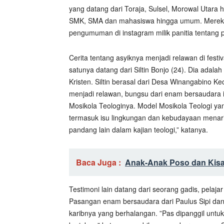
yang datang dari Toraja, Sulsel, Morowal Utara
SMK, SMA dan mahasiswa hingga umum. Mereka ter
pengumuman di instagram milik panitia tentang 
Cerita tentang asyiknya menjadi relawan di fest
satunya datang dari Siltin Bonjo (24). Dia ada
Kristen. Siltin berasal dari Desa Winangabino
menjadi relawan, bungsu dari enam bersaudara 
Mosikola Teologinya. Model Mosikola Teologi ya
termasuk isu lingkungan dan kebudayaan menarik
pandang lain dalam kajian teologi,” katanya.
Baca Juga :
Anak-Anak Poso dan Kis
Testimoni lain datang dari seorang gadis, pelaj
Pasangan enam bersaudara dari Paulus Sipi dan
karibnya yang berhalangan. ”Pas dipanggil untu