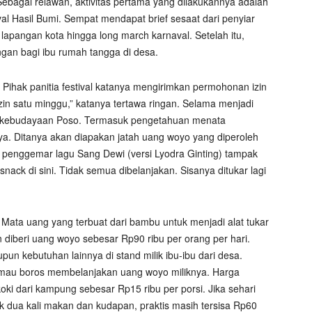
ebagai relawan, aktivitas pertama yang dilakukannya adalah
al Hasil Bumi. Sempat mendapat brief sesaat dari penyiar
lapangan kota hingga long march karnaval. Setelah itu,
an bagi ibu rumah tangga di desa.
. Pihak panitia festival katanya mengirimkan permohonan izin
 izin satu minggu,” katanya tertawa ringan. Selama menjadi
l kebudayaan Poso. Termasuk pengetahuan menata
ya. Ditanya akan diapakan jatah uang woyo yang diperoleh
is penggemar lagu Sang Dewi (versi Lyodra Ginting) tampak
snack di sini. Tidak semua dibelanjakan. Sisanya ditukar lagi
Mata uang yang terbuat dari bambu untuk menjadi alat tukar
 diberi uang woyo sebesar Rp90 ribu per orang per hari.
n kebutuhan lainnya di stand milik ibu-ibu dari desa.
 mau boros membelanjakan uang woyo miliknya. Harga
ki dari kampung sebesar Rp15 ribu per porsi. Jika sehari
dua kali makan dan kudapan, praktis masih tersisa Rp60