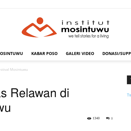
MOSINTUWU
KABAR POSO
GALERI VIDEO
DONASI/SUPP
mosintuwu.com
estival Mosintuwu
as Relawan di
T
wu
1340
0