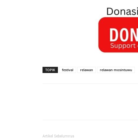
TOPIK
festival
relawan
relawan mosintuwu
Artikel Sebelumnya