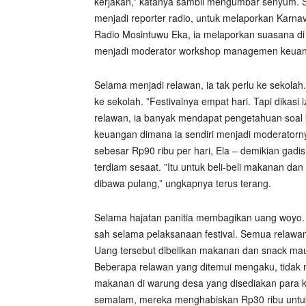
kerjakan,” katanya sambil mengumbar senyum. S
menjadi reporter radio, untuk melaporkan Karnav
Radio Mosintuwu Eka, ia melaporkan suasana di 
menjadi moderator workshop managemen keuang
Selama menjadi relawan, ia tak perlu ke sekolah
ke sekolah. ”Festivalnya empat hari. Tapi dikasi
relawan, ia banyak mendapat pengetahuan soa
keuangan dimana ia sendiri menjadi moderatorn
sebesar Rp90 ribu per hari, Ela – demikian gad
terdiam sesaat. ”Itu untuk beli-beli makanan dan 
dibawa pulang,” ungkapnya terus terang.
Selama hajatan panitia membagikan uang woyo. 
sah selama pelaksanaan festival. Semua relawan
Uang tersebut dibelikan makanan dan snack maupu
Beberapa relawan yang ditemui mengaku, tidak
makanan di warung desa yang disediakan para ko
semalam, mereka menghabiskan Rp30 ribu untuk 