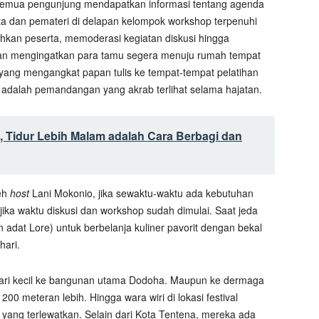
semua pengunjung mendapatkan informasi tentang agenda
ta dan pemateri di delapan kelompok workshop terpenuhi
hkan peserta, memoderasi kegiatan diskusi hingga
n mengingatkan para tamu segera menuju rumah tempat
yang mengangkat papan tulis ke tempat-tempat pelatihan
 adalah pemandangan yang akrab terlihat selama hajatan.
, Tidur Lebih Malam adalah Cara Berbagi dan
leh
host
Lani Mokonio, jika sewaktu-waktu ada kebutuhan
ka waktu diskusi dan workshop sudah dimulai. Saat jeda
 adat Lore) untuk berbelanja kuliner pavorit dengan bekal
hari.
i-lari kecil ke bangunan utama Dodoha. Maupun ke dermaga
0 meteran lebih. Hingga wara wiri di lokasi festival
l yang terlewatkan. Selain dari Kota Tentena, mereka ada