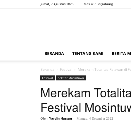
Jumat, 7 Agustus 2026
Masuk / Bergabung
BERANDA
TENTANG KAMI
BERITA 
Beranda
Festival
Merekam Totalitas Relawan di F
Festival
Sekitar Mosintuwu
Merekam Totalit
Festival Mosintu
Oleh
Yardin Hassan
-
Minggu, 4 Desember 2022