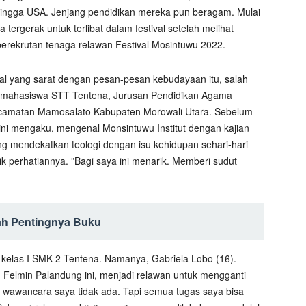
 hingga USA. Jenjang pendidikan mereka pun beragam. Mulai
gerak untuk terlibat dalam festival setelah melihat
perekrutan tenaga relawan Festival Mosintuwu 2022.
ival yang sarat dengan pesan-pesan kebudayaan itu, salah
lah mahasiswa STT Tentena, Jurusan Pendidikan Agama
 Kecamatan Mamosalato Kabupaten Morowali Utara. Sebelum
ini mengaku, mengenal Monsintuwu Institut dengan kajian
ng mendekatkan teologi dengan isu kehidupan sehari-hari
 perhatiannya. ”Bagi saya ini menarik. Memberi sudut
ah Pentingnya Buku
ar kelas I SMK 2 Tentena. Namanya, Gabriela Lobo (16).
 Felmin Palandung ini, menjadi relawan untuk mengganti
k wawancara saya tidak ada. Tapi semua tugas saya bisa