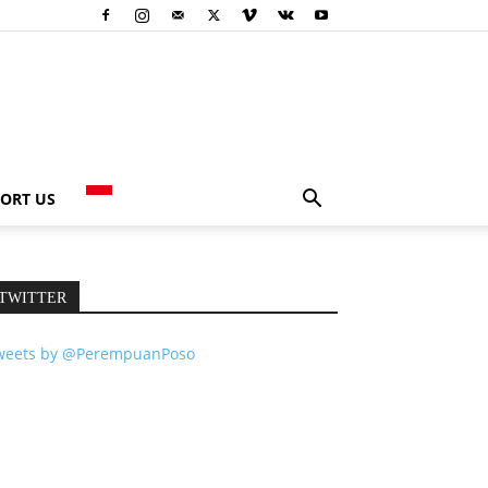
ORT US
TWITTER
weets by @PerempuanPoso