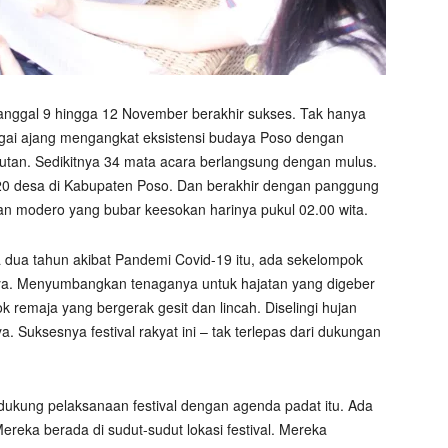
tanggal 9 hingga 12 November berakhir sukses. Tak hanya
gai ajang mengangkat eksistensi budaya Poso dengan
utan. Sedikitnya 34 mata acara berlangsung dengan mulus.
i 20 desa di Kabupaten Poso. Dan berakhir dengan panggung
an modero yang bubar keesokan harinya pukul 02.00 wita.
ma dua tahun akibat Pandemi Covid-19 itu, ada sekelompok
ya. Menyumbangkan tenaganya untuk hajatan yang digeber
 remaja yang bergerak gesit dan lincah. Diselingi hujan
Suksesnya festival rakyat ini – tak terlepas dari dukungan
dukung pelaksanaan festival dengan agenda padat itu. Ada
ereka berada di sudut-sudut lokasi festival. Mereka