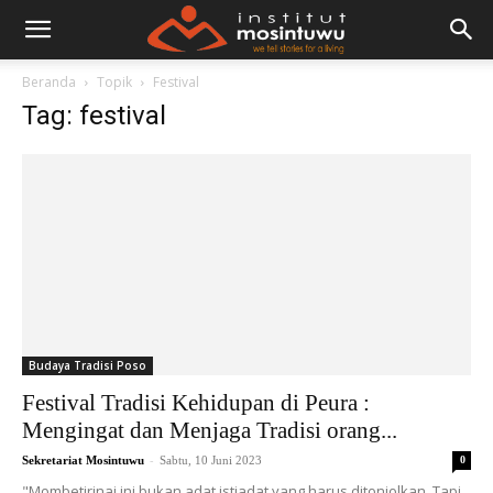
Beranda
Topik
Festival
Tag: festival
Budaya Tradisi Poso
Festival Tradisi Kehidupan di Peura :
Mengingat dan Menjaga Tradisi orang...
-
Sekretariat Mosintuwu
Sabtu, 10 Juni 2023
0
"Mombetirinai ini bukan adat istiadat yang harus ditonjolkan. Tapi