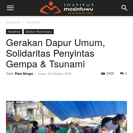
Beranda
Headline
Headline
Sekitar Mosintuwu
Gerakan Dapur Umum,
Solidaritas Penyintas
Gempa & Tsunami
Oleh
Pian Siruyu
-
2420
Jumat, 19 Oktober 2018
0