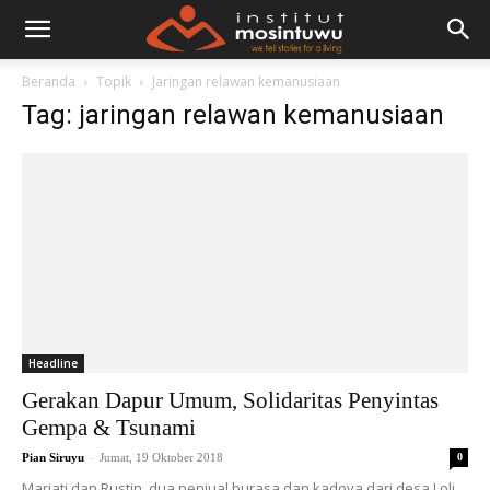
Beranda
Topik
Jaringan relawan kemanusiaan
Tag: jaringan relawan kemanusiaan
Headline
Gerakan Dapur Umum, Solidaritas Penyintas
Gempa & Tsunami
-
Pian Siruyu
Jumat, 19 Oktober 2018
0
Mariati dan Rustin, dua penjual burasa dan kadoya dari desa Loli