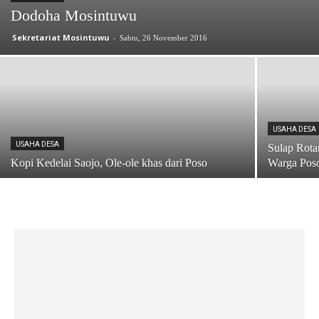
Dodoha Mosintuwu
Sekretariat Mosintuwu
-
Sabtu, 26 November 2016
USAHA DESA
USAHA DESA
Sulap Rota
Kopi Kedelai Saojo, Ole-ole khas dari Poso
Warga Pos