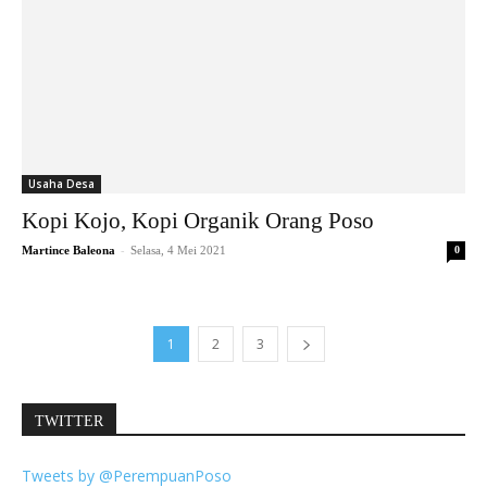
Usaha Desa
Kopi Kojo, Kopi Organik Orang Poso
-
Martince Baleona
Selasa, 4 Mei 2021
0
1
2
3
TWITTER
Tweets by @PerempuanPoso