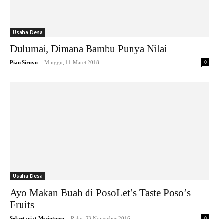
Usaha Desa
Dulumai, Dimana Bambu Punya Nilai
-
Pian Siruyu
Minggu, 11 Maret 2018
0
Usaha Desa
Ayo Makan Buah di PosoLet’s Taste Poso’s
Fruits
-
Sekretariat Mosintuwu
Rabu, 23 November 2016
0