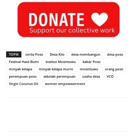
TOPIK
cerita Poso
Desa Kilo
desa membangun
desa poso
Festival Hasil Bumi
Institut Mosintuwu
kabar Poso
minyak kelapa
minyak kelapa murni
mosintuwu
orang poso
perempuan poso
sekolah perempuan
usaha desa
VCO
Virgin Coconut Oil
women empowwerment