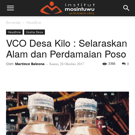
Beranda
Headline
Headline
Usaha Desa
VCO Desa Kilo : Selaraskan
Alam dan Perdamaian Poso
Oleh
Martince Baleona
-
3366
Kamis, 26 Oktober 2017
0