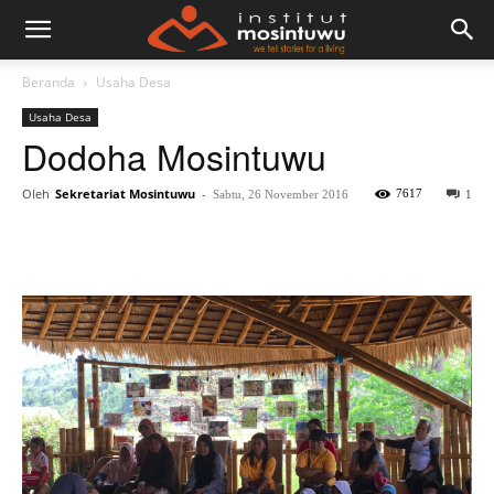
Beranda
Usaha Desa
Usaha Desa
Dodoha Mosintuwu
Oleh
Sekretariat Mosintuwu
-
7617
Sabtu, 26 November 2016
1