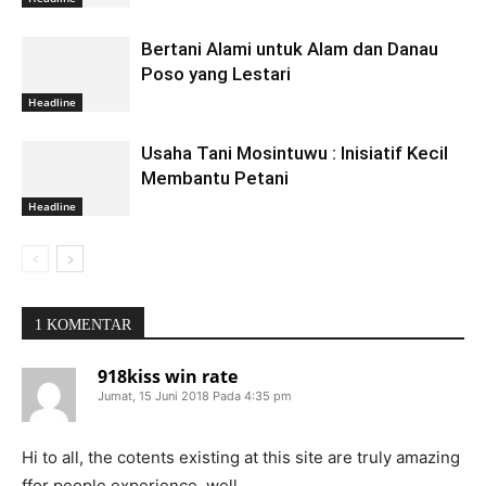
Bertani Alami untuk Alam dan Danau
Poso yang Lestari
Headline
Usaha Tani Mosintuwu : Inisiatif Kecil
Membantu Petani
Headline
1 KOMENTAR
918kiss win rate
Jumat, 15 Juni 2018 Pada 4:35 pm
Hi to all, the cotents existing at this site are truly amazing
ffor people experience, well,