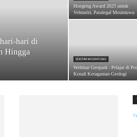
Hoegeng Award 2025 untuk
Velmariri, Paralegal Mosintuwu
ri-hari di
h Hingga
SEKITAR MOSINTUWU
Webinar Geopark : Pelajar di Po
Kenali Keragaman Geologi
T