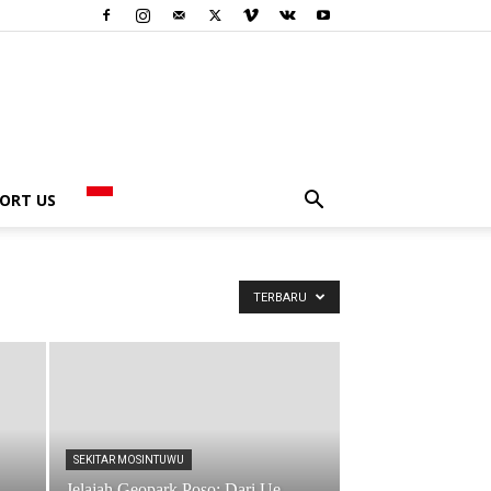
ORT US
TERBARU
SEKITAR MOSINTUWU
Jelajah Geopark Poso: Dari Ue