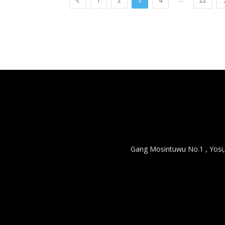
1
2
3
4
22
Gang Mosintuwu No.1 , Yosi