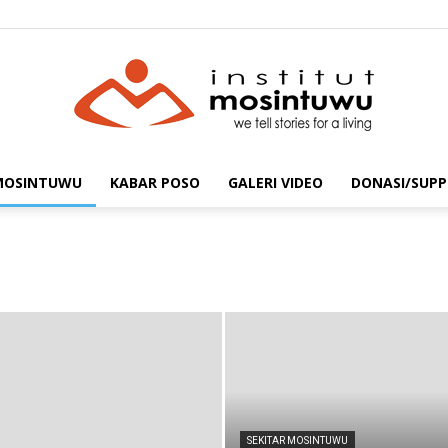
 MOSINTUWU
KABAR POSO
GALERI VIDEO
DONASI/SUPP
mosintuwu.com
SEKITAR MOSINTUWU