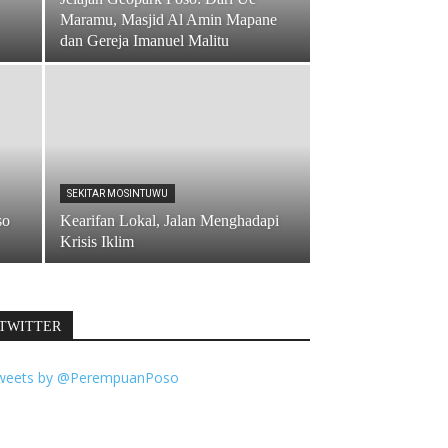
Maramu, Masjid Al Amin Mapane
dan Gereja Imanuel Malitu
SEKITAR MOSINTUWU
so
Kearifan Lokal, Jalan Menghadapi
Krisis Iklim
TWITTER
weets by @PerempuanPoso