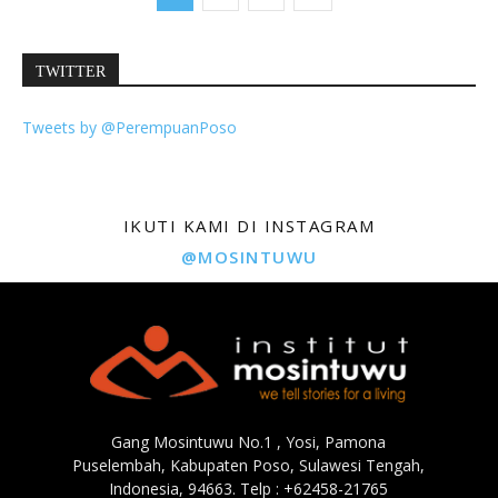
TWITTER
Tweets by @PerempuanPoso
IKUTI KAMI DI INSTAGRAM
@MOSINTUWU
Gang Mosintuwu No.1 , Yosi, Pamona
Puselembah, Kabupaten Poso, Sulawesi Tengah,
Indonesia, 94663. Telp : +62458-21765