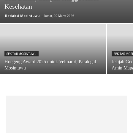
Kesehatan
Redaksi Mosintuwu
-
Jumat, 20 Maret 2026
SEKITAR MOSINTUWU
SEKITAR MO
Hoegeng Award 2025 untuk Velmariri, Paralegal
Jelajah Ge
Mosintuwu
Amin Mapan