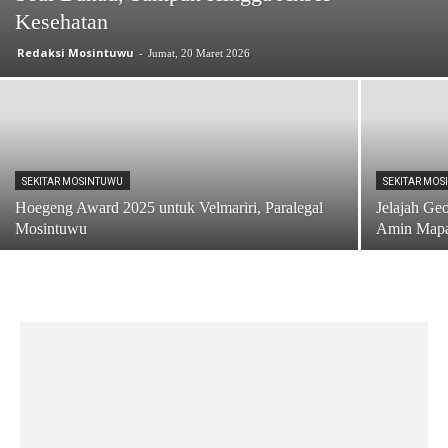
Kesehatan
Redaksi Mosintuwu
-
Jumat, 20 Maret 2026
SEKITAR MOSINTUWU
SEKITAR MO
Hoegeng Award 2025 untuk Velmariri, Paralegal
Jelajah Ge
Mosintuwu
Amin Mapan