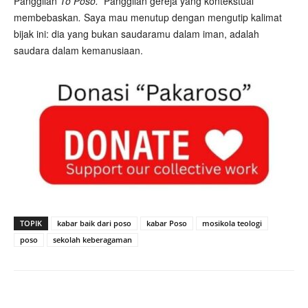
Panggilan
To Poso.
Panggilan gereja yang kontekstual
membebaskan
.
Saya mau menutup dengan mengutip kalimat
bijak ini: dia yang bukan saudaramu dalam iman, adalah
saudara dalam kemanusiaan.
TOPIK
kabar baik dari poso
kabar Poso
mosikola teologi
poso
sekolah keberagaman