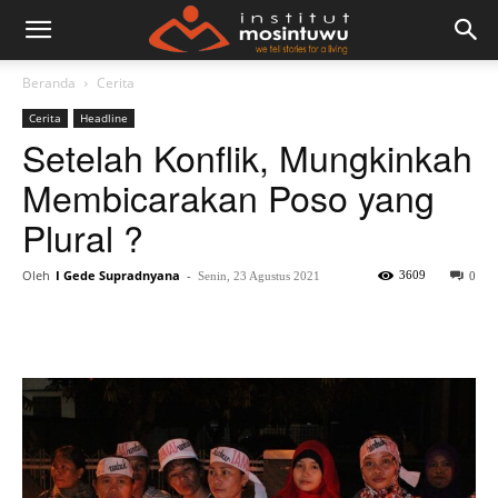
Beranda
Cerita
Cerita
Headline
Setelah Konflik, Mungkinkah
Membicarakan Poso yang
Plural ?
Oleh
I Gede Supradnyana
-
3609
Senin, 23 Agustus 2021
0