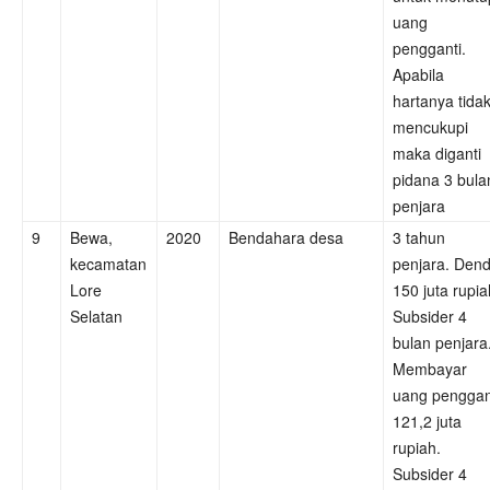
uang
pengganti.
Apabila
hartanya tida
mencukupi
maka diganti
pidana 3 bula
penjara
9
Bewa,
2020
Bendahara desa
3 tahun
kecamatan
penjara. Den
Lore
150 juta rupia
Selatan
Subsider 4
bulan penjara
Membayar
uang penggan
121,2 juta
rupiah.
Subsider 4