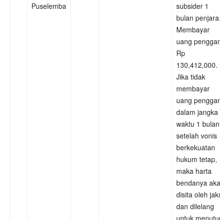
Puselemba
subsider 1
bulan penjara
Membayar
uang penggan
Rp
130,412,000.
Jika tidak
membayar
uang penggan
dalam jangka
waktu 1 bulan
setelah vonis
berkekuatan
hukum tetap,
maka harta
bendanya ak
disita oleh ja
dan dilelang
untuk menutu