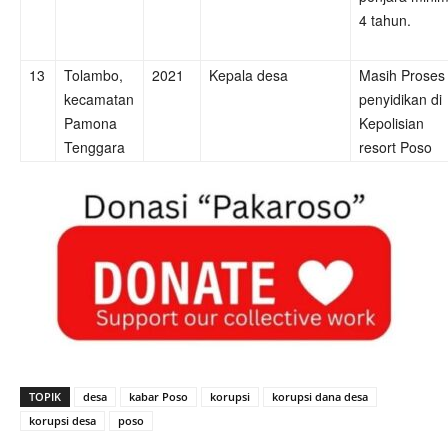
4 tahun.
13
Tolambo,
2021
Kepala desa
Masih Proses
kecamatan
penyidikan di
Pamona
Kepolisian
Tenggara
resort Poso
TOPIK
desa
kabar Poso
korupsi
korupsi dana desa
korupsi desa
poso