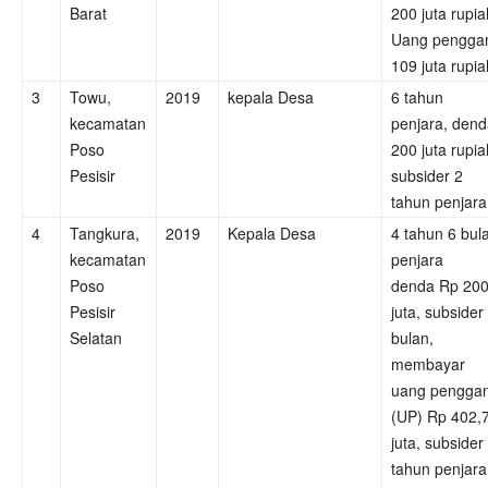
Barat
200 juta rupia
Uang penggan
109 juta rupia
3
Towu,
2019
kepala Desa
6 tahun
kecamatan
penjara, den
Poso
200 juta rupia
Pesisir
subsider 2
tahun penjara
4
Tangkura,
2019
Kepala Desa
4 tahun 6 bul
kecamatan
penjara
Poso
denda Rp 20
Pesisir
juta, subsider
Selatan
bulan,
membayar
uang penggan
(UP) Rp 402,
juta, subsider
tahun penjara