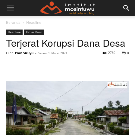
Beranda
Headline
Headline
Kabar Poso
Terjerat Korupsi Dana Desa
Oleh
Pian Siruyu
-
2769
Selasa, 9 Maret 2021
0