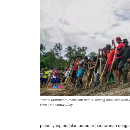
Tradisi Mompaho, menanam padi di ladang dilakukan oleh w
Foto : Mosintuwu/Ray
petani yang berjalan berputar berlawanan deng