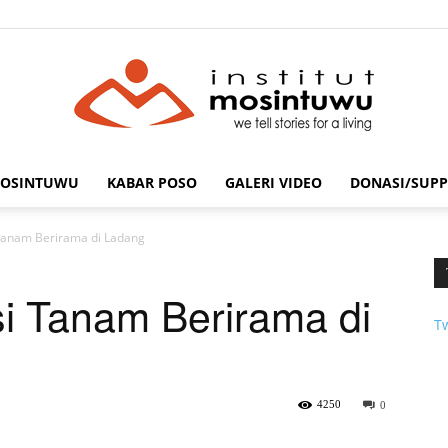
MOSINTUWU
KABAR POSO
GALERI VIDEO
DONASI/SUPP
mosintuwu.com
Tanam Berirama di Ladang
i Tanam Berirama di
T
4250
0