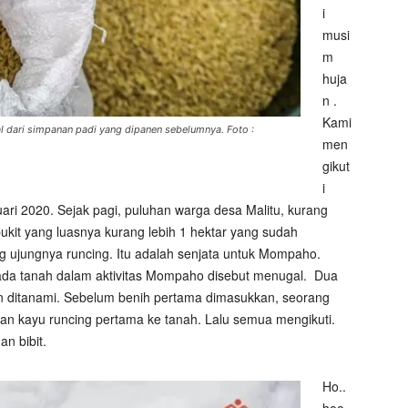
i
musi
m
huja
n .
Kami
 dari simpanan padi yang dipanen sebelumnya. Foto :
men
gikut
i
ari 2020. Sejak pagi, puluhan warga desa Malitu, kurang
ukit yang luasnya kurang lebih 1 hektar yang sudah
 ujungnya runcing. Itu adalah senjata untuk Mompaho.
ada tanah dalam aktivitas Mompaho disebut menugal.
Dua
kan ditanami. Sebelum benih pertama dimasukkan, seorang
 kayu runcing pertama ke tanah. Lalu semua mengikuti.
n bibit.
Ho..