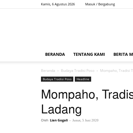
Kamis, 6 Agustus 2026
Masuk / Bergabung
BERANDA
TENTANG KAMI
BERITA 
Beranda
Budaya Tradisi Poso
Mompaho, Tradisi 
Budaya Tradisi Poso
Headline
Mompaho, Tradis
Ladang
Oleh
Lian Gogali
-
Jumat, 5 Juni 2020