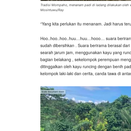
Tradisi Mompaho, menanam padi di ladang dilakukan oleh w
Mosintuwu/Ray
“Yang kita perlukan itu menanam. Jadi harus te
Hoo..hoo..hoo..huu…huu…hooo… suara berirama
sudah dibersihkan . Suara berirama berasal dari 
searah jarum jam, menggunakan kayu yang runc
bagian belakang , sekelompok perempuan mengik
ditinggalkan oleh kayu runcing dengan benih pad
kelompok laki-laki dan cerita, canda tawa di an