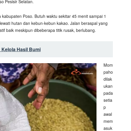
o Pesisir Selatan.
ota kabupaten Poso. Butuh waktu sekitar 45 menit sampai 1
ewati hutan dan kebun-kebun kakao. Jalan beraspal yang
atif baik meskipun dibeberapa titik rusak, berlubang.
 Kelola Hasil Bumi
Mom
paho
dilak
ukan
pada
setia
p
awal
mem
asuk