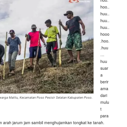
hoo.
hoo..
huu..
huu..
huu..
hooo
.hoo.
.huu
…
huu
suar
a
berir
ama
dari
arga Malitu, Kecamatan Poso Pesisir Selatan Kabupaten Poso.
mulu
t
para
an arah jarum jam sambil menghujamkan tongkat ke tanah.