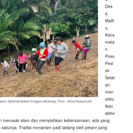
Des
a
Malit
u,
Keca
mata
n
Poso
Pesi
sir
Selat
an
men
yebu
asih dipertahankan hingga sekarang. Foto : Mosintuwu/Lian
tkan
aktivi
akin merusak alam dan menyisihkan kebersamaan, ada yang
 satunya. Tradisi menanam padi ladang oleh petani yang