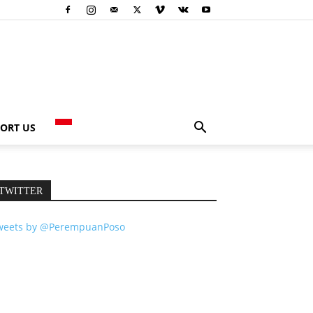
ORT US
TWITTER
weets by @PerempuanPoso