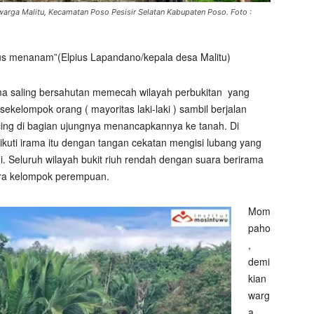
arga Malitu, Kecamatan Poso Pesisir Selatan Kabupaten Poso. Foto :
rus menanam”(Elpius Lapandano/kepala desa Malitu)
 saling bersahutan memecah wilayah perbukitan
yang
sekelompok orang ( mayoritas laki-laki ) sambil berjalan
ing di bagian ujungnya menancapkannya ke tanah. Di
uti irama itu dengan tangan cekatan mengisi lubang yang
i. Seluruh wilayah bukit riuh rendah dengan suara berirama
tara kelompok perempuan.
Mom
paho
,
demi
kian
warg
a