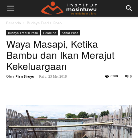
Beranda
Budaya Tradisi Poso
Budaya Tradisi Poso
Headline
Kabar Poso
Waya Masapi, Ketika
Bambu dan Ikan Merajut
Kekeluargaan
Oleh
Pian Siruyu
-
8208
Rabu, 23 Mei 2018
0