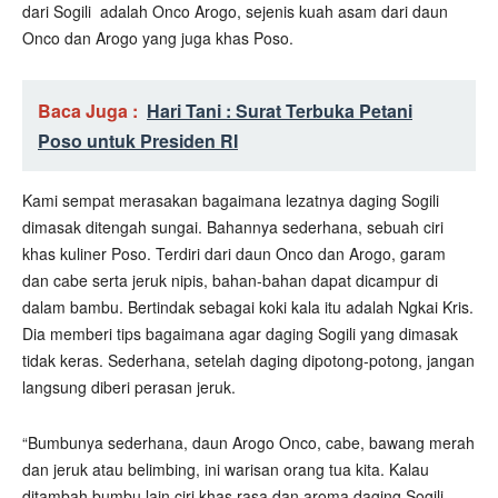
dari Sogili
adalah Onco Arogo, sejenis kuah asam dari daun
Onco dan Arogo yang juga khas Poso.
Baca Juga :
Hari Tani : Surat Terbuka Petani
Poso untuk Presiden RI
Kami sempat merasakan bagaimana lezatnya daging Sogili
dimasak ditengah sungai. Bahannya sederhana, sebuah ciri
khas kuliner Poso. Terdiri dari daun Onco dan Arogo, garam
dan cabe serta jeruk nipis, bahan-bahan dapat dicampur di
dalam bambu. Bertindak sebagai koki kala itu adalah Ngkai Kris.
Dia memberi tips bagaimana agar daging Sogili yang dimasak
tidak keras. Sederhana, setelah daging dipotong-potong, jangan
langsung diberi perasan jeruk.
“Bumbunya sederhana, daun Arogo Onco, cabe, bawang merah
dan jeruk atau belimbing, ini warisan orang tua kita. Kalau
ditambah bumbu lain ciri khas rasa dan aroma daging Sogili