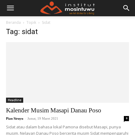
Beranda
Topik
Sidat
Tag: sidat
Headline
Kalender Musim Masapi Danau Poso
-
Pian Siruyu
Jumat, 19 Maret 2021
0
Sidat atau dalam bahasa lokal Pamona disebut Masapi, punya
musim. Nelayan Danau Poso bercerita musim Sidat mempengaruhi