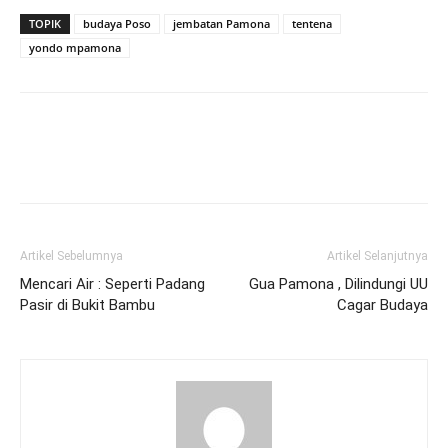
TOPIK
budaya Poso
jembatan Pamona
tentena
yondo mpamona
Artikel Sebelumnya
Artikel Selanjutnya
Mencari Air : Seperti Padang
Gua Pamona , Dilindungi UU
Pasir di Bukit Bambu
Cagar Budaya