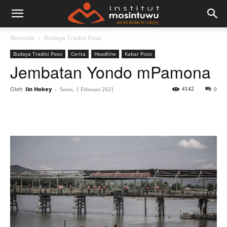
Beranda
Budaya Tradisi Poso
Budaya Tradisi Poso
Cerita
Headline
Kabar Poso
Jembatan Yondo mPamona
Oleh
Iin Hokey
-
4142
Senin, 1 Februari 2021
0