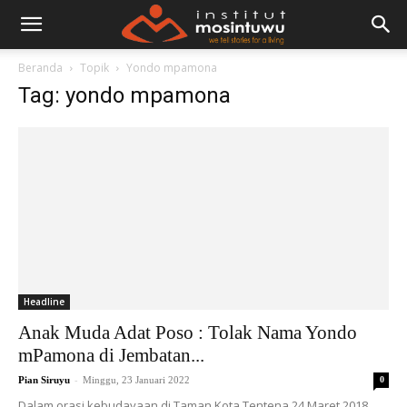
Beranda
Topik
Yondo mpamona
Tag: yondo mpamona
Headline
Anak Muda Adat Poso : Tolak Nama Yondo
mPamona di Jembatan...
-
Pian Siruyu
Minggu, 23 Januari 2022
0
Dalam orasi kebudayaan di Taman Kota Tentena 24 Maret 2018,