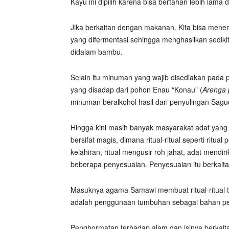
Kayu ini dipilih karena bisa bertahan lebih lam
Jika berkaitan dengan makanan. Kita bisa mene
yang difermentasi sehingga menghasilkan sediki
didalam bambu.
Selain itu minuman yang wajib disediakan pada
yang disadap dari pohon Enau “Konau” (
Arenga 
minuman beralkohol hasil dari penyulingan Sagu
Hingga kini masih banyak masyarakat adat yang
bersifat magis, dimana ritual-ritual seperti ritual 
kelahiran, ritual mengusir roh jahat, adat mendi
beberapa penyesuaian. Penyesuaian itu berkai
Masuknya agama Samawi membuat ritual-ritual t
adalah penggunaan tumbuhan sebagai bahan perl
Penghormatan terhadap alam dan isinya berkai