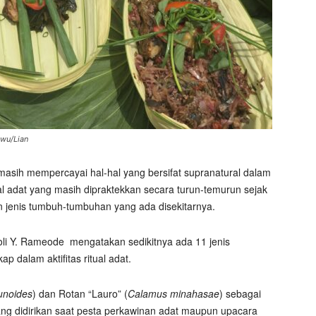
uwu/Lian
asih mempercayai hal-hal yang bersifat supranatural dalam
tual adat yang masih dipraktekkan secara turun-temurun sejak
an jenis tumbuh-tumbuhan yang ada disekitarnya.
li Y. Rameode
mengatakan sedikitnya ada 11 jenis
 dalam aktifitas ritual adat.
unoides
) dan Rotan “Lauro” (
Calamus minahasae
) sebagai
ang didirikan saat pesta perkawinan adat maupun upacara