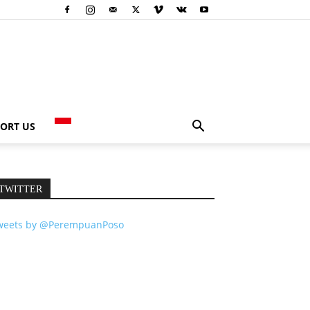
ORT US
TWITTER
weets by @PerempuanPoso