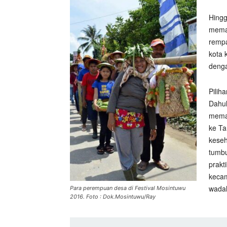
Hingg
meman
rempa
kota k
denga
Pilih
Dahul
memak
ke Ta
keseh
tumbu
prakt
kecam
wadah
Para perempuan desa di Festival Mosintuwu
2016. Foto : Dok.Mosintuwu/Ray