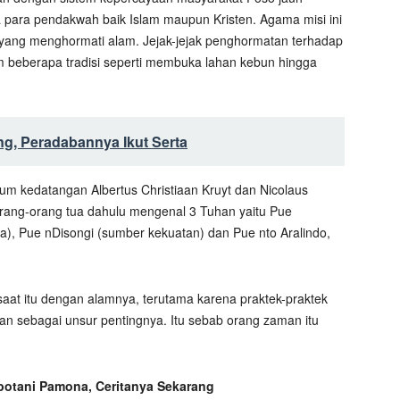
ara pendakwah baik Islam maupun Kristen. Agama misi ini
ang menghormati alam. Jejak-jejak penghormatan terhadap
am beberapa tradisi seperti membuka lahan kebun hingga
g, Peradabannya Ikut Serta
um kedatangan Albertus Christiaan Kruyt dan Nicolaus
orang-orang tua dahulu mengenal 3 Tuhan yaitu Pue
ya), Pue nDisongi (sumber kekuatan) dan Pue nto Aralindo,
aat itu dengan alamnya, terutama karena praktek-praktek
n sebagai unsur pentingnya. Itu sebab orang zaman itu
botani Pamona, Ceritanya Sekarang