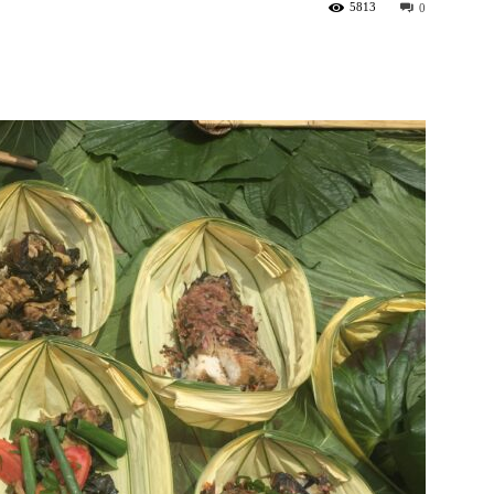
5813
0