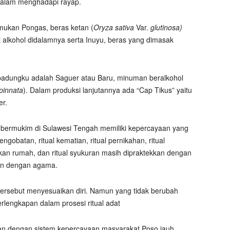
a dalam menghadapi rayap.
mukan Pongas, beras ketan (
Oryza sativa
Var.
glutinosa)
t alkohol didalamnya serta Inuyu, beras yang dimasak
 padungku adalah Saguer atau Baru, minuman beralkohol
pinnata
). Dalam produksi lanjutannya ada “Cap Tikus” yaitu
er.
 bermukim di Sulawesi Tengah memiliki kepercayaan yang
pengobatan, ritual kematian, ritual pernikahan, ritual
rikan rumah, dan ritual syukuran masih dipraktekkan dengan
tan dengan agama.
ersebut menyesuaikan diri. Namun yang tidak berubah
engkapan dalam prosesi ritual adat
tan dengan sistem kepercayaan masyarakat Poso jauh