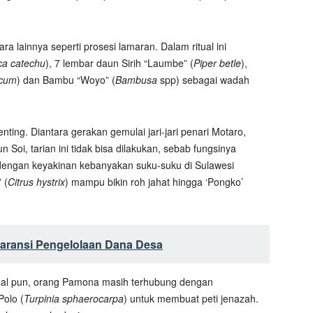
ra lainnya seperti prosesi lamaran. Dalam ritual ini
ca catechu
), 7 lembar daun Sirih “Laumbe” (
Piper betle
),
acum
) dan Bambu “Woyo” (
Bambusa
spp) sebagai wadah
ing. Diantara gerakan gemulai jari-jari penari Motaro,
 Soi, tarian ini tidak bisa dilakukan, sebab fungsinya
dengan keyakinan kebanyakan suku-suku di Sulawesi
 (
Citrus hystrix
) mampu bikin roh jahat hingga ‘Pongko’
aransi Pengelolaan Dana Desa
gal pun, orang Pamona masih terhubung dengan
Polo (
Turpinia sphaerocarpa
) untuk membuat peti jenazah.