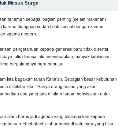
idak Masuk Surga
aan tanaman sebagai bagian penting (selain makanan)
ng karena dianggap sudah tidak sesuai dengan zaman
aran agama modern.
arisan pengetahuan kepada generasi baru tidak disertai
udaya tulis dimasa lalu menyebabkan, banyak kebiasaan
eiring berpulangnya para penutur.
lam kita bagaikan tanah Kana’an. Sebagian besar kebutuhan
edia disekitar kita. “Hanya orang malas yang akan
manfaatkan apa yang ada di alam tanpa menyisakan untuk
rikan alam harus jadi agenda yang disampaikan kepada
engetahuan Etnobotani leluhur menjadi satu cara yang bisa