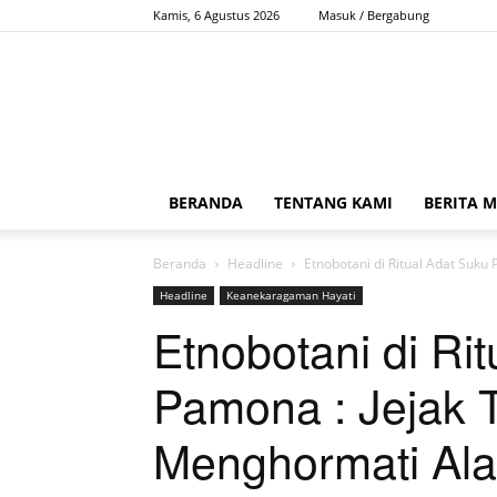
Kamis, 6 Agustus 2026
Masuk / Bergabung
BERANDA
TENTANG KAMI
BERITA 
Beranda
Headline
Etnobotani di Ritual Adat Suku
Headline
Keanekaragaman Hayati
Etnobotani di Ri
Pamona : Jejak 
Menghormati Al