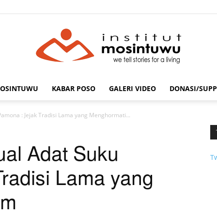
MOSINTUWU
KABAR POSO
GALERI VIDEO
DONASI/SUPP
mosintuwu.com
 Pamona : Jejak Tradisi Lama yang Menghormati...
tual Adat Suku
T
Tradisi Lama yang
am