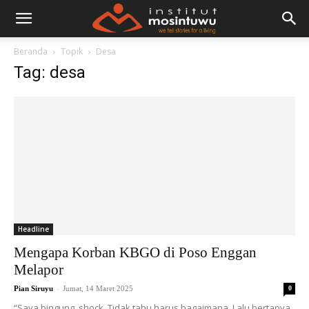
Beranda
Topik
Desa
Tag: desa
Headline
Mengapa Korban KBGO di Poso Enggan
Melapor
-
Pian Siruyu
Jumat, 14 Maret 2025
0
“Saya bingung, shock. Tidak tahu harus bagaimana. Lalu bertanya