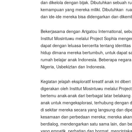
dan dikelola dengan bijak. Dibutuhkan sebuah 
kemampuan yang mereka miliki. Dibutuhkan
ru
dan ide-ide mereka bisa didengarkan dan dikem
Bekerjasama dengan Arigatou International, seb
Institut Mosintuwu melalui Project Sophia menge
dapat dengan leluasa bercerita tentang identita
hidup dimana mereka bertumbuh, untuk dapat sal
rumah belajar anak Indonesia. Beberapa negara m
Nigeria, Usbekiztan dan Indonesia.
Kegiatan jelajah eksploratif kreatif anak ini di
digerakan oleh Institut Mosintuwu melalui Projec
bertemu anak-anak dari berbagai latar belakang
anak untuk mengeksplorasi, terhubung dengan dir
di sekitar mereka secara yang langsung dan dipe
kesamaan dan perbedaan mereka; mereka akan b
berdialog, mendengarkan satu sama lain, dan 
yang empatik, perhatian dan hormat, menciptaka