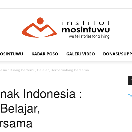
MOSINTUWU
KABAR POSO
GALERI VIDEO
DONASI/SUPP
mosintuwu.com
esia : Ruang Bertemu, Belajar, Berpetualang Bersama
nak Indonesia :
T
Belajar,
ersama