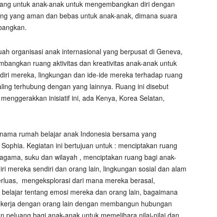
ruang untuk anak-anak untuk mengembangkan diri dengan
ang yang aman dan bebas untuk anak-anak, dimana suara
bangkan.
uah organisasi anak internasional yang berpusat di Geneva,
mbangkan ruang aktivitas dan kreativitas anak-anak untuk
s diri mereka, lingkungan dan ide-ide mereka terhadap ruang
ing terhubung dengan yang lainnya. Ruang ini disebut
enggerakkan inisiatif ini, ada Kenya, Korea Selatan,
beri nama rumah belajar anak Indonesia bersama yang
t Sophia. Kegiatan ini bertujuan untuk : menciptakan ruang
 agama, suku dan wilayah , menciptakan ruang bagi anak-
i mereka sendiri dan orang lain, lingkungan sosial dan alam
rluas,
mengeksplorasi dari mana mereka berasal,
elajar tentang emosi mereka dan orang lain, bagaimana
bekerja dengan orang lain dengan membangun hubungan
n peluang bagi anak-anak untuk memelihara nilai-nilai dan