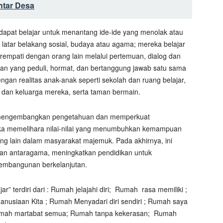
ntar Desa
dapat belajar untuk menantang ide-ide yang menolak atau
latar belakang sosial, budaya atau agama; mereka belajar
empati dengan orang lain melalui pertemuan, dialog dan
gan yang peduli, hormat, dan bertanggung jawab satu sama
dengan realitas anak-anak seperti sekolah dan ruang belajar,
 dan keluarga mereka, serta taman bermain.
k mengembangkan pengetahuan dan memperkuat
ka memelihara nilai-nilai yang menumbuhkan kemampuan
ng lain dalam masyarakat majemuk. Pada akhirnya, ini
dan antaragama, meningkatkan pendidikan untuk
embangunan berkelanjutan.
 terdiri dari : Rumah jelajahi diri;
Rumah
rasa memiliki ;
siaan Kita ; Rumah Menyadari diri sendiri ; Rumah saya
umah martabat semua; Rumah tanpa kekerasan;
Rumah