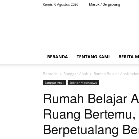
Kamis, 6 Agustus 2026
Masuk / Bergabung
BERANDA
TENTANG KAMI
BERITA 
Beranda
Sanggar Anak
Rumah Belajar Anak Indon
Sanggar Anak
Sekitar Mosintuwu
Rumah Belajar A
Ruang Bertemu, 
Berpetualang B