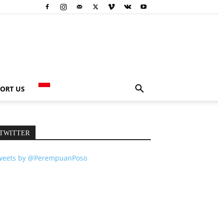
ORT US
TWITTER
weets by @PerempuanPoso