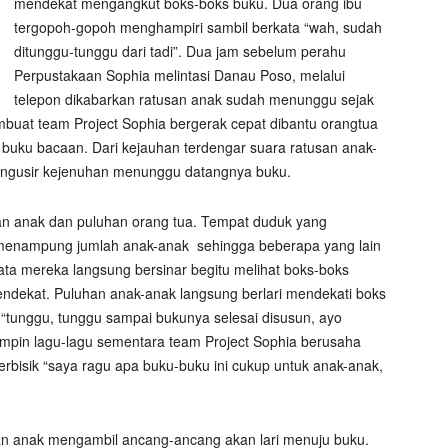
mendekat mengangkut boks-boks buku. Dua orang ibu
tergopoh-gopoh menghampiri sambil berkata “wah, sudah
ditunggu-tunggu dari tadi”. Dua jam sebelum perahu
Perpustakaan Sophia melintasi Danau Poso, melalui
telepon dikabarkan ratusan anak sudah menunggu sejak
at team Project Sophia bergerak cepat dibantu orangtua
buku bacaan. Dari kejauhan terdengar suara ratusan anak-
engusir kejenuhan menunggu datangnya buku.
an anak dan puluhan orang tua. Tempat duduk yang
 menampung jumlah anak-anak sehingga beberapa yang lain
ata mereka langsung bersinar begitu melihat boks-boks
endekat. Puluhan anak-anak langsung berlari mendekati boks
“tunggu, tunggu sampai bukunya selesai disusun, ayo
mpin lagu-lagu sementara team Project Sophia berusaha
bisik “saya ragu apa buku-buku ini cukup untuk anak-anak,
san anak mengambil ancang-ancang akan lari menuju buku.