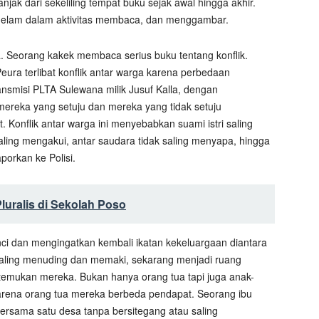
jak dari sekeliling tempat buku sejak awal hingga akhir.
ggelam dalam aktivitas membaca, dan menggambar.
a. Seorang kakek membaca serius buku tentang konflik.
ura terlibat konflik antar warga karena perbedaan
nsmisi PLTA Sulewana milik Jusuf Kalla, dengan
ereka yang setuju dan mereka yang tidak setuju
onflik antar warga ini menyebabkan suami istri saling
aling mengakui, antar saudara tidak saling menyapa, hingga
orkan ke Polisi.
uralis di Sekolah Poso
ci dan mengingatkan kembali ikatan kekeluargaan diantara
aling menuding dan memaki, sekarang menjadi ruang
mukan mereka. Bukan hanya orang tua tapi juga anak-
karena orang tua mereka berbeda pendapat. Seorang ibu
bersama satu desa tanpa bersitegang atau saling