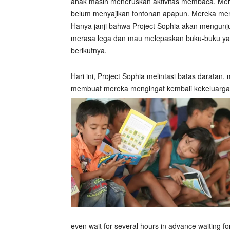
anak masih meneruskan aktivitas membaca. Mer
belum menyajikan tontonan apapun. Mereka mem
Hanya janji bahwa Project Sophia akan mengunj
merasa lega dan mau melepaskan buku-buku yan
berikutnya.
Hari ini, Project Sophia melintasi batas darata
membuat mereka mengingat kembali kekeluargaa
even wait for several hours in advance waiting fo