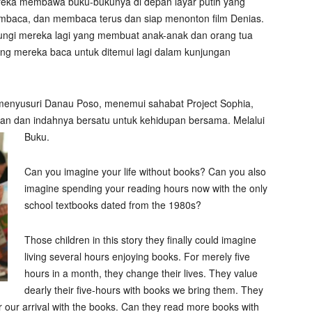
eka membawa buku-bukunya di depan layar putih yang
baca, dan membaca terus dan siap menonton film Denias.
ungi mereka lagi yang membuat anak-anak dan orang tua
g mereka baca untuk ditemui lagi dalam kunjungan
n, menyusuri Danau Poso, menemui sahabat Project Sophia,
n dan indahnya bersatu untuk kehidupan bersama. Melalui
Buku.
Can you imagine your life without books? Can you also
imagine spending your reading hours now with the only
school textbooks dated from the 1980s?
Those children in this story they finally could imagine
living several hours enjoying books. For merely five
hours in a month, they change their lives. They value
dearly their five-hours with books we bring them. They
r our arrival with the books. Can they read more books with