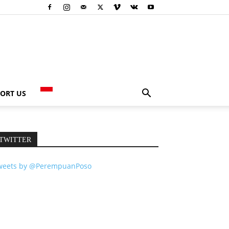
ORT US
TWITTER
weets by @PerempuanPoso