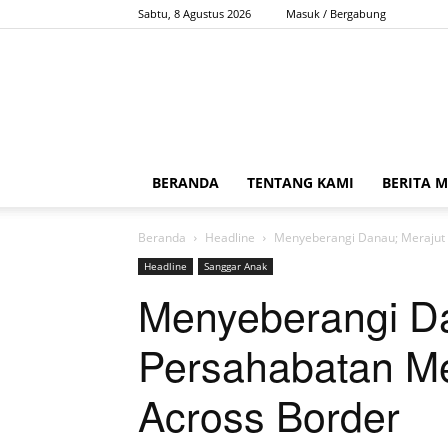
Sabtu, 8 Agustus 2026
Masuk / Bergabung
BERANDA
TENTANG KAMI
BERITA 
Beranda
Headline
Menyeberangi Danau; Merajut 
Headline
Sanggar Anak
Menyeberangi Da
Persahabatan Me
Across Border