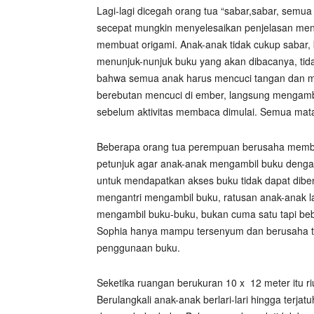
Lagi-lagi dicegah orang tua “sabar,sabar, semu
secepat mungkin menyelesaikan penjelasan men
membuat origami. Anak-anak tidak cukup sabar
menunjuk-nunjuk buku yang akan dibacanya, tidak
bahwa semua anak harus mencuci tangan dan 
berebutan mencuci di ember, langsung mengambil
sebelum aktivitas membaca dimulai. Semua mata
Beberapa orang tua perempuan berusaha memba
petunjuk agar anak-anak mengambil buku dengan
untuk mendapatkan akses buku tidak dapat dib
mengantri mengambil buku, ratusan anak-anak 
mengambil buku-buku, bukan cuma satu tapi be
Sophia hanya mampu tersenyum dan berusaha t
penggunaan buku.
Seketika ruangan berukuran 10 x 12 meter itu 
Berulangkali anak-anak berlari-lari hingga terj