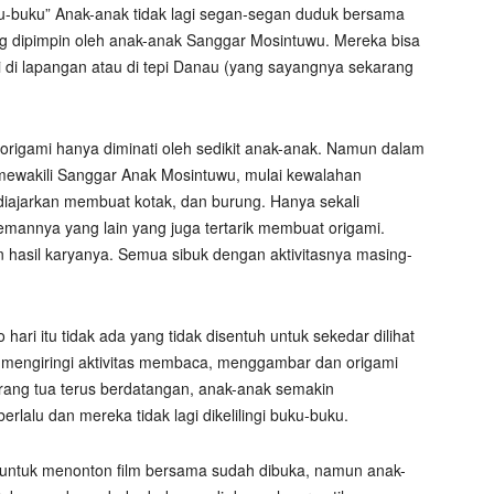
u-buku” Anak-anak tidak lagi segan-segan duduk bersama
 dipimpin oleh anak-anak Sanggar Mosintuwu. Mereka bisa
i di lapangan atau di tepi Danau (yang sayangnya sekarang
origami hanya diminati oleh sedikit anak-anak. Namun dalam
 mewakili Sanggar Anak Mosintuwu, mulai kewalahan
iajarkan membuat kotak, dan burung. Hanya sekali
emannya yang lain yang juga tertarik membuat origami.
hasil karyanya. Semua sibuk dengan aktivitasnya masing-
ari itu tidak ada yang tidak disentuh untuk sekedar dilihat
r mengiringi aktivitas membaca, menggambar dan origami
ng tua terus berdatangan, anak-anak semakin
lalu dan mereka tidak lagi dikelilingi buku-buku.
r untuk menonton film bersama sudah dibuka, namun anak-