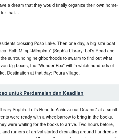
ve a dream that they would finally organize their own home-
 for that…
residents crossing Poso Lake. Then one day, a big-size boat
Baca, Raih Mimpi-Mimpimu” (Sophia Library: Let’s Read and
 the surrounding neighborhoods to swarm to find out what
even big boxes, the “Wonder Box” within which hundreds of
. Destination at that day: Peura village.
so untuk Perdamaian dan Keadilan
ibrary Sophia: Let’s Read to Achieve our Dreams” at a small
arents were ready with a wheelbarrow to bring in the books.
y were waiting for the books to arrive. Two hours before,
 and rumors of arrival started circulating around hundreds of