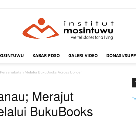
MOSINTUWU
KABAR POSO
GALERI VIDEO
DONASI/SUPP
mosintuwu.com
Persahabatan Melalui BukuBooks Across Border
nau; Merajut
T
lalui Buku
Books