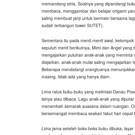
memandang sinis. Soalnya yang dipandangi buk
membaca, menggambar dan belajar origami yang
saling membuat janji untuk bermain bersama lag
sudah terbangun tower SUTET).
Sementara itu pada menit-menit awal, kelompok 
sepuluh menit berikutnya, Mimi dan Angel yang
mengajarkan puluhan anak-anak yang meminta d
diajarkan, anak-anak mulai saling mengajarkan t
Beberapa mendatangi orangtuanya menunjukkan 
masing, tidak ada yang hanya diam.
Lima ratus buku-buku yang melintasi Danau Poso h
isinya atau dibaca. Lagu anak-anak yang diputa
menambah semarak suasana dalam ruangan. Ora
bersemangat membaca seakan takut hari cepat ber
Lima jama setelah boks-boks buku dibuka, laya