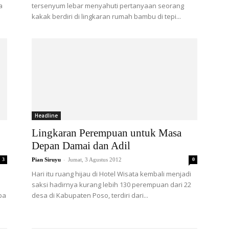
a
tersenyum lebar menyahuti pertanyaan seorang
kakak berdiri di lingkaran rumah bambu di tepi...
Headline
Lingkaran Perempuan untuk Masa
Depan Damai dan Adil
-
3
Pian Siruyu
Jumat, 3 Agustus 2012
0
Hari itu ruang hijau di Hotel Wisata kembali menjadi
saksi hadirnya kurang lebih 130 perempuan dari 22
ba
desa di Kabupaten Poso, terdiri dari...