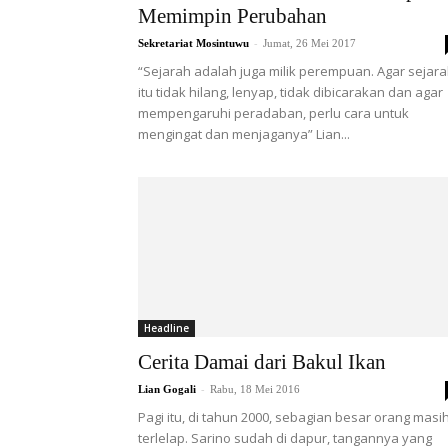
Memimpin Perubahan
-
Sekretariat Mosintuwu
Jumat, 26 Mei 2017
“Sejarah adalah juga milik perempuan. Agar sejar
itu tidak hilang, lenyap, tidak dibicarakan dan agar
mempengaruhi peradaban, perlu cara untuk
mengingat dan menjaganya” Lian...
Headline
Cerita Damai dari Bakul Ikan
-
Lian Gogali
Rabu, 18 Mei 2016
Pagi itu, di tahun 2000, sebagian besar orang masi
terlelap. Sarino sudah di dapur, tangannya yang