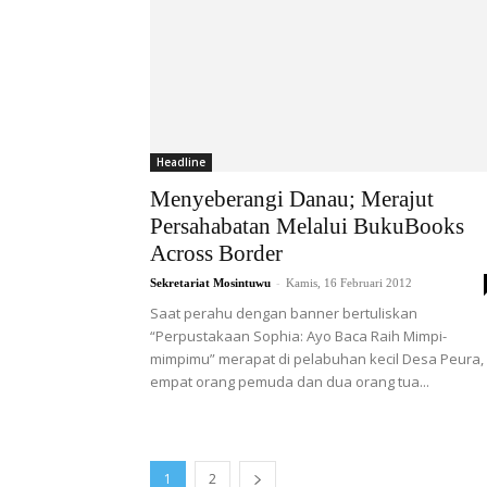
Headline
Menyeberangi Danau; Merajut
Persahabatan Melalui BukuBooks
Across Border
-
Sekretariat Mosintuwu
Kamis, 16 Februari 2012
Saat perahu dengan banner bertuliskan
“Perpustakaan Sophia: Ayo Baca Raih Mimpi-
mimpimu” merapat di pelabuhan kecil Desa Peura,
empat orang pemuda dan dua orang tua...
1
2