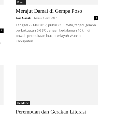
Kisah
Merajut Damai di Gempa Poso
-
Lian Gogali
Kamis, 8 Juni 2017
0
Tanggal 29 Mei 2017, pukul 22.35 Wita, terjadi gempa
berkekuatan 6.6 SR dengan kedalaman 10 km di
0
bawah permukaan laut, di wilayah Wuasa
Kabupaten...
s
Headline
Perempuan dan Gerakan Literasi