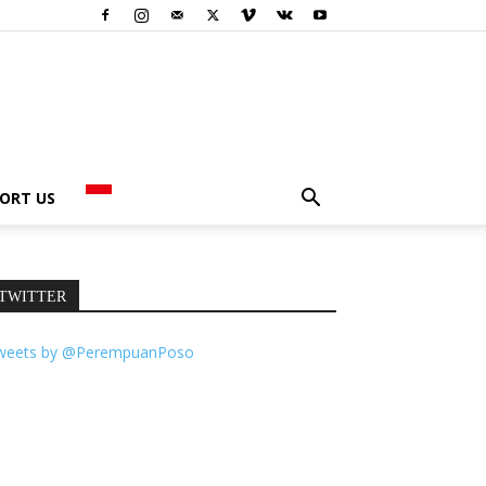
ORT US
TWITTER
weets by @PerempuanPoso