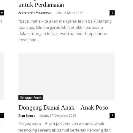
untuk Perdamaian
-
0
Sekretariat Mosintuwu
Rabu, 8 Maret 2017
0
ah
“Baca, maka kita akan mengenal lebih baik, tentang
apa saja, lalu bergerak lebih effektif”, suasana
dalam ruangan beraksesori bambu di tepi danau
Poso, hari...
Sanggar Anak
Dongeng Damai Anak – Anak Poso
-
1
Pian Siruyu
Kamis, 17 Desember 2015
1
h
“Sayaaaaaa….!!” Jari-jari kecil 200-an anak-anak
terancung serempak sambil berteriak kencang dan