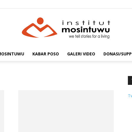
 MOSINTUWU
KABAR POSO
GALERI VIDEO
DONASI/SUPP
mosintuwu.com
T