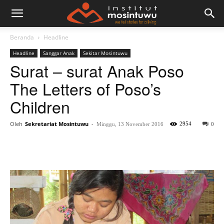
Beranda
Headline
Headline
Sanggar Anak
Sekitar Mosintuwu
Surat – surat Anak Poso
The Letters of Poso’s
Children
Oleh
Sekretariat Mosintuwu
-
2954
Minggu, 13 November 2016
0