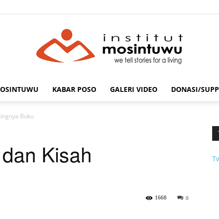
MOSINTUWU
KABAR POSO
GALERI VIDEO
DONASI/SUPP
mosintuwu.com
tingnya Buku
 dan Kisah
T
1668
0