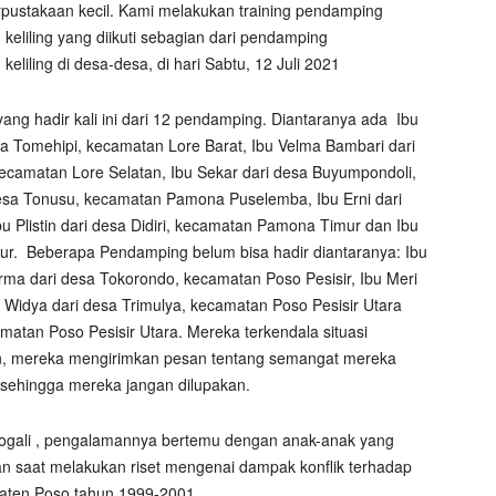
rpustakaan kecil. Kami melakukan training pendamping
keliling yang diikuti sebagian dari pendamping
keliling di desa-desa, di hari Sabtu, 12 Juli 2021
ang hadir kali ini dari 12 pendamping. Diantaranya ada
Ibu
sa Tomehipi, kecamatan Lore Barat, Ibu Velma Bambari dari
kecamatan Lore Selatan, Ibu Sekar dari desa Buyumpondoli,
sa Tonusu, kecamatan Pamona Puselemba, Ibu Erni dari
 Plistin dari desa Didiri, kecamatan Pamona Timur dan Ibu
ur.
Beberapa Pendamping belum bisa hadir diantaranya: Ibu
 Irma dari desa Tokorondo, kecamatan Poso Pesisir, Ibu Meri
u Widya dari desa Trimulya, kecamatan Poso Pesisir Utara
amatan Poso Pesisir Utara. Mereka terkendala situasi
n, mereka mengirimkan pesan tentang semangat mereka
 sehingga mereka jangan dilupakan.
 Gogali , pengalamannya bertemu dengan anak-anak yang
an saat melakukan riset mengenai dampak konflik terhadap
aten Poso tahun 1999-2001.