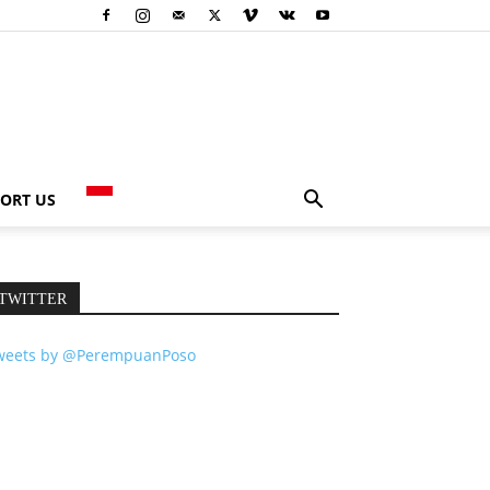
ORT US
TWITTER
weets by @PerempuanPoso