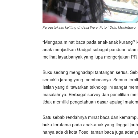
Perpustakaan keliling di desa Wera. Foto : Dok. Mosintuwu
“Mengapa minat baca pada anak-anak kurang? ka
anak menjadikan Gadget sebagai panduan utam
melihat layar,banyak yang lupa mengerjakan PR d
Buku sedang menghadapi tantangan serius. Seba
semakin jarang yang membacanya. Semua terali
Istilah yang di tawarkan teknologi ini sangat 
masalahnya. Berbagai survey dan penelitian me
tidak memiliki pengetahuan dasar apalagi matem
Satu sebab rendahnya minat baca dan kemampu
buku terutama pada anak-anak yang tinggal jau
hanya ada di kota Poso, taman baca juga adany