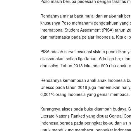
Poso masih berupa pedesaan dengan fasilitas m
Rendahnya minat baca mulai dari anak-anak be
khususnya Poso memahami pengetahuan yang dib
International Student Assesment (PISA) tahu
dan matematika pada pelajar Indonesia. Kita di p
PISA adalah survei evaluasi sistem pendidikan
dilaksanakan setiap tiga tahun. Ada tiga ha; uta
dan sains. Tahun 2018 lalu, ada 600 ribu anak 
Rendahnya kemampuan anak-anak Indonesia bukan
Unesco pada tahun 2016 juga menemukan hal y
0,001% orang Indonesia yang gemar membaca. Ar
Kurangnya akses pada buku ditambah budaya G
Literate Nations Ranked yang dibuat Central Co
Indonesia berada pada peringkat ke-60 dari 61 n
untuk mendukung membaca, peringkat Indonesia