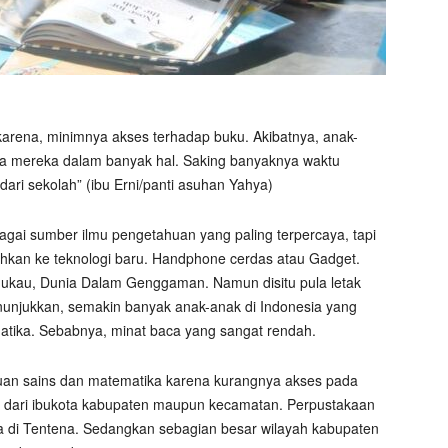
rena, minimnya akses terhadap buku. Akibatnya, anak-
a mereka dalam banyak hal. Saking banyaknya waktu
ari sekolah” (ibu Erni/panti asuhan Yahya)
gai sumber ilmu pengetahuan yang paling terpercaya, tapi
hkan ke teknologi baru. Handphone cerdas atau Gadget.
memukau, Dunia Dalam Genggaman. Namun disitu pula letak
nunjukkan, semakin banyak anak-anak di Indonesia yang
atika. Sebabnya, minat baca yang sangat rendah.
an sains dan matematika karena kurangnya akses pada
h dari ibukota kabupaten maupun kecamatan. Perpustakaan
a di Tentena. Sedangkan sebagian besar wilayah kabupaten