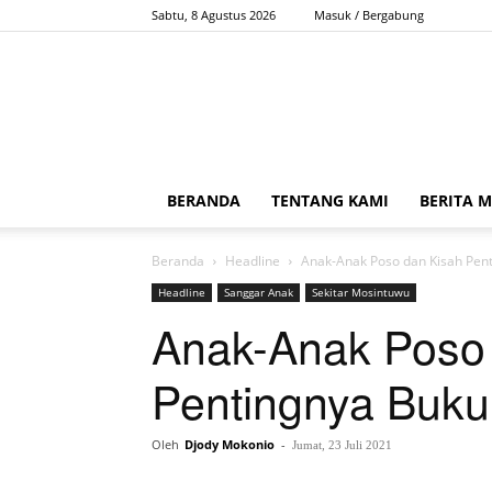
Sabtu, 8 Agustus 2026
Masuk / Bergabung
BERANDA
TENTANG KAMI
BERITA 
Beranda
Headline
Anak-Anak Poso dan Kisah Pen
Headline
Sanggar Anak
Sekitar Mosintuwu
Anak-Anak Poso
Pentingnya Buku
Oleh
Djody Mokonio
-
Jumat, 23 Juli 2021