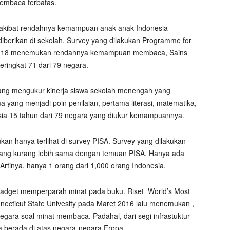
embaca terbatas.
rakibat rendahnya kemampuan anak-anak Indonesia
erikan di sekolah. Survey yang dilakukan Programme for
n 2018 menemukan rendahnya kemampuan membaca, Sains
eringkat 71 dari 79 negara.
 yang mengukur kinerja siswa sekolah menengah yang
ma yang menjadi poin penilaian, pertama literasi, matematika,
usia 15 tahun dari 79 negara yang diukur kemampuannya.
 hanya terlihat di survey PISA. Survey yang dilakukan
ang kurang lebih sama dengan temuan PISA. Hanya ada
tinya, hanya 1 orang dari 1,000 orang Indonesia.
adget memperparah minat pada buku. Riset
World’s Most
nnecticut State Univesity pada Maret 2016 lalu menemukan ,
egara soal minat membaca. Padahal, dari segi infrastuktur
 berada di atas negara-negara Eropa.