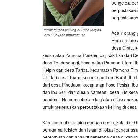
pengelola pe
perpustakaan 
perpustakaan 
Perpustakaan keliling di Desa Mayoa.
Ada 7 orang y
Foto : Dok.Mosintuwu/Lian
Raru dari de
desa Gintu, 
kecamatan Pamona Puselemba, Kak Eka dari De
desa Tendeadongi, kecamatan Pamona Utara, Ibu
Helpin dari desa Taripa, kecamatan Pamona Tim
Cili dari desa Tuare, kecamatan Lore Barat, Ibu
dari desa Pinedapa, kecamatan Poso Pesisir, Ib
dan Ibu Serli dari dusun Kameasi, desa Kilo kec
pandemi. Namun sebelum kegiatan dilaksanaka
untuk meneruskan perpustakaan keliling di desa
Kami memulai training dengan cerita, kak Lian
beragama Kristen dan Islam di lokasi pengungsi
perempuan dan anak di beberapa desa di kabup