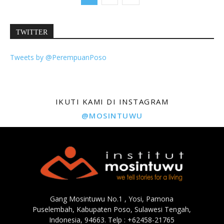
TWITTER
Tweets by @PerempuanPoso
IKUTI KAMI DI INSTAGRAM
@MOSINTUWU
Gang Mosintuwu No.1 , Yosi, Pamona
Puselembah, Kabupaten Poso, Sulawesi Tengah,
Indonesia, 94663. Telp : +62458-21765