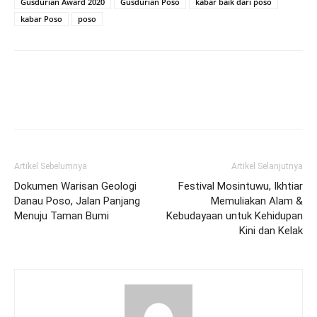
Gusdurian Award 2020
Gusdurian Poso
kabar baik dari poso
kabar Poso
poso
Artikel Sebelumnya
Artikel Selanjutnya
Dokumen Warisan Geologi
Festival Mosintuwu, Ikhtiar
Danau Poso, Jalan Panjang
Memuliakan Alam &
Menuju Taman Bumi
Kebudayaan untuk Kehidupan
Kini dan Kelak