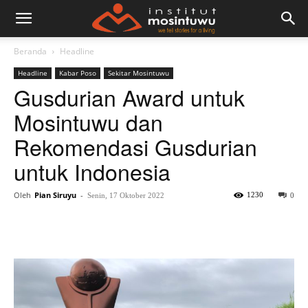
Beranda
Headline
Headline
Kabar Poso
Sekitar Mosintuwu
Gusdurian Award untuk
Mosintuwu dan
Rekomendasi Gusdurian
untuk Indonesia
Oleh
Pian Siruyu
-
1230
Senin, 17 Oktober 2022
0