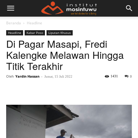
Beranda
Headline
Headline
Kabar Poso
Liputan Khusus
Di Pagar Masapi, Fredi
Kalengke Melawan Hingga
Titik Terakhir
Oleh
Yardin Hassan
-
1431
Jumat, 15 Juli 2022
0