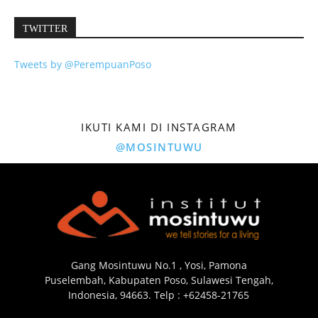
TWITTER
Tweets by @PerempuanPoso
IKUTI KAMI DI INSTAGRAM
@MOSINTUWU
Gang Mosintuwu No.1 , Yosi, Pamona
Puselembah, Kabupaten Poso, Sulawesi Tengah,
Indonesia, 94663. Telp : +62458-21765