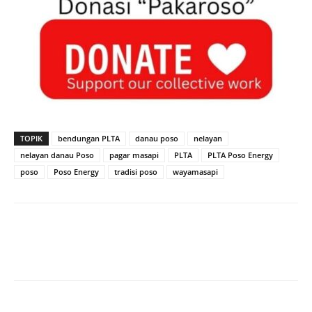
TOPIK
bendungan PLTA
danau poso
nelayan
nelayan danau Poso
pagar masapi
PLTA
PLTA Poso Energy
poso
Poso Energy
tradisi poso
wayamasapi