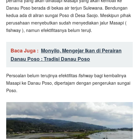
pertama yang akan dihadapi Masapi yang akan kembali ke
Danau Poso berada di bekas air terjun Sulewana. Bendungan
kedua ada di aliran sungai Poso di Desa Saojo. Meskipun pihak
perusahaan menyebutkan sudah menyediakan jalur Masapi (
fishway ), namun efektifitasnya belum teruji.
Baca Juga :
Monyilo, Mengejar Ikan di Perairan
Danau Poso : Tradisi Danau Poso
Persoalan belum terujinya efektifitas
fishway
bagi kembalinya
Masapi ke Danau Poso, dipertajam dengan pengerukan sungai
Poso.