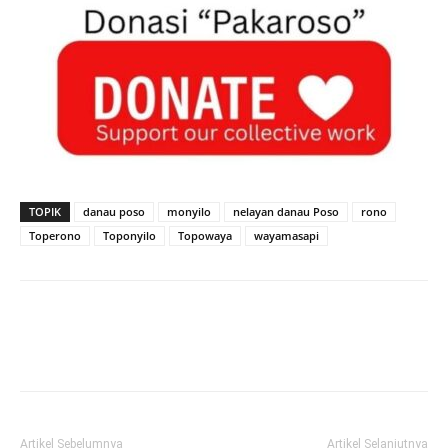
TOPIK
danau poso
monyilo
nelayan danau Poso
rono
Toperono
Toponyilo
Topowaya
wayamasapi
Artikel Sebelumnya
Artikel Selanjutnya