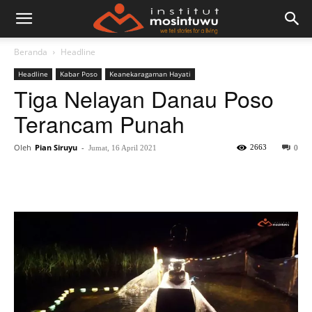
Beranda
Headline
Headline
Kabar Poso
Keanekaragaman Hayati
Tiga Nelayan Danau Poso
Terancam Punah
Oleh
Pian Siruyu
-
2663
Jumat, 16 April 2021
0