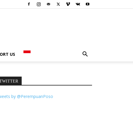
ORT US
TWITTER
weets by @PerempuanPoso