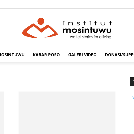
 MOSINTUWU
KABAR POSO
GALERI VIDEO
DONASI/SUPP
mosintuwu.com
T