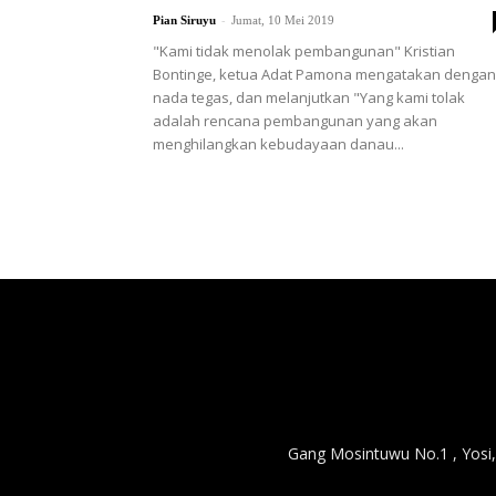
-
Pian Siruyu
Jumat, 10 Mei 2019
"Kami tidak menolak pembangunan" Kristian
Bontinge, ketua Adat Pamona mengatakan dengan
nada tegas, dan melanjutkan "Yang kami tolak
adalah rencana pembangunan yang akan
menghilangkan kebudayaan danau...
Gang Mosintuwu No.1 , Yosi