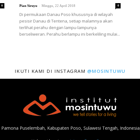
-
0
Pian Siruyu
Minggu, 22 April 2018
0
Di permukaan Danau Poso khususnya di wilayah
pesisir Danau di Tentena, setiap malamnya akan
terlihat perahu dengan lampu-lampunya
berseliweran. Perahu berlampu ini berkeliling mulai...
IKUTI KAMI DI INSTAGRAM
@MOSINTUWU
, Pamona Puselembah, Kabupaten Poso, Sulawesi Tengah, Indonesia,