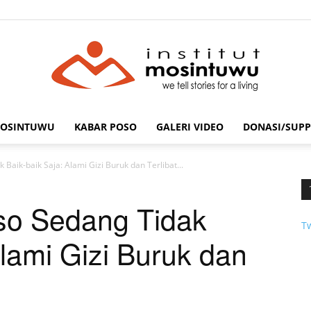
MOSINTUWU
KABAR POSO
GALERI VIDEO
DONASI/SUPP
mosintuwu.com
Baik-baik Saja: Alami Gizi Buruk dan Terlibat...
so Sedang Tidak
T
Alami Gizi Buruk dan