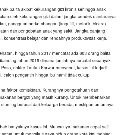
nak balita akibat kekurangan gizi kronis sehingga anak
babkan oleh kekurangan gizi dalam jangka pendek diantaranya
n, gangguan perkembangan (kognitif, motorik, bicara),
atan dan pengobatan anak yang sakit. Jangka panjang
onsentrasi belajar dan rendahnya produktivitas kerja.
ehatan, hingga tahun 2017 mencatat ada 603 orang balita
dibanding tahun 2016 dimana jumlahnya tercatat sebanyak
Poso, dokter Taufan Karwur menyebut, kasus ini terjadi
i, calon pengantin hingga ibu hamil tidak cukup.
ena faktor kemiskinan. Kurangnya pengetahuan dan
makanan bergizi yang masih kurang. Untuk membenarkan
i stunting berasal dari keluarga berada, meskipun umumnya
bab banyaknya kasus ini. Munculnya makanan cepat saji
ehat untuk mengikuti gaya hidup orang kota kini menjadi