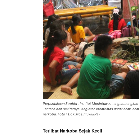
Perpustakaan Sophia , Institut Mosintuwu mengembangkan ke
Tentena dan sekitarnya. Kegiatan kreativitas untuk anak-ana
narkoba. Foto : Dok.Mosintuwu/Ray
Terlibat Narkoba Sejak Kecil