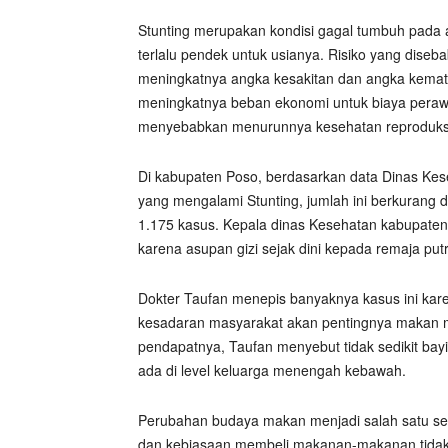
Stunting merupakan kondisi gagal tumbuh pada a
terlalu pendek untuk usianya. Risiko yang dise
meningkatnya angka kesakitan dan angka kematia
meningkatnya beban ekonomi untuk biaya peraw
menyebabkan menurunnya kesehatan reproduksi, k
Di kabupaten Poso, berdasarkan data Dinas Kes
yang mengalami Stunting, jumlah ini berkurang 
1.175 kasus. Kepala dinas Kesehatan kabupaten 
karena asupan gizi sejak dini kepada remaja putr
Dokter Taufan menepis banyaknya kasus ini kar
kesadaran masyarakat akan pentingnya makan 
pendapatnya, Taufan menyebut tidak sedikit bay
ada di level keluarga menengah kebawah.
Perubahan budaya makan menjadi salah satu se
dan kebiasaan membeli makanan-makanan tidak s