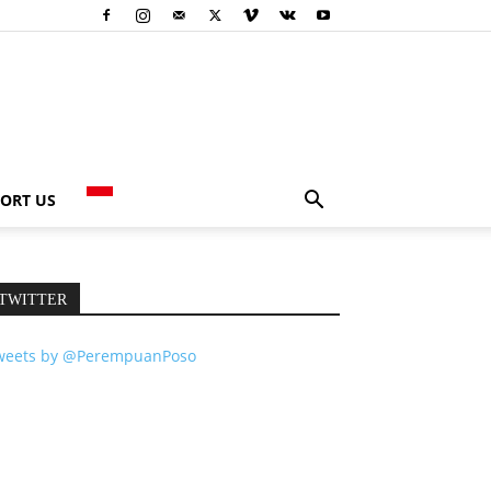
ORT US
TWITTER
weets by @PerempuanPoso