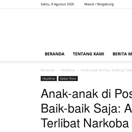
Sabtu, 8 Agustus 2026
Masuk / Bergabung
BERANDA
TENTANG KAMI
BERITA 
Beranda
Headline
Anak-anak di Poso Sedang Tidak 
Headline
Kabar Poso
Anak-anak di Po
Baik-baik Saja: 
Terlibat Narkoba