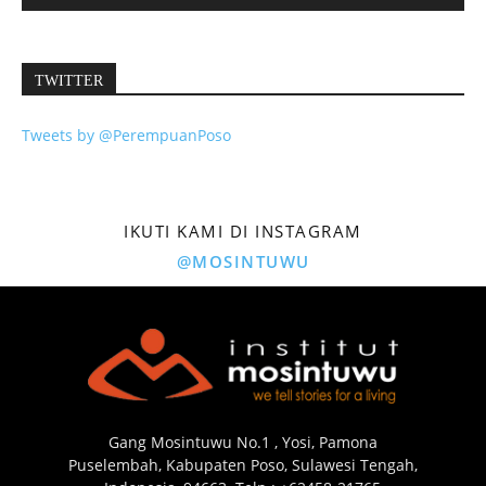
TWITTER
Tweets by @PerempuanPoso
IKUTI KAMI DI INSTAGRAM
@MOSINTUWU
Gang Mosintuwu No.1 , Yosi, Pamona
Puselembah, Kabupaten Poso, Sulawesi Tengah,