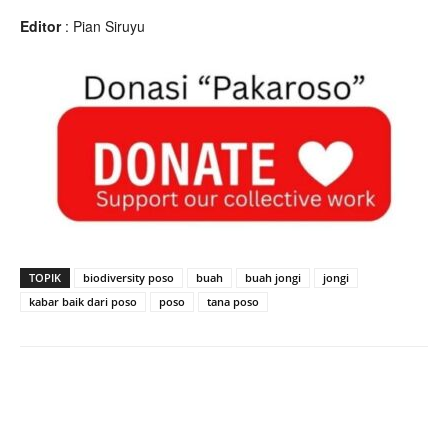
Editor
: Pian Siruyu
TOPIK
biodiversity poso
buah
buah jongi
jongi
kabar baik dari poso
poso
tana poso