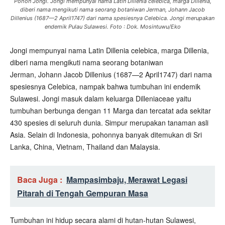
Pohon Jongi. Jongi mempunyai nama Latin Dillenia celebica, marga Dillenia,
diberi nama mengikuti nama seorang botaniwan Jerman, Johann Jacob
Dillenius (1687—2 April1747) dari nama spesiesnya Celebica. Jongi merupakan
endemik Pulau Sulawesi. Foto : Dok. Mosintuwu/Eko
Jongi mempunyai nama Latin Dillenia celebica, marga Dillenia,
diberi nama mengikuti nama seorang botaniwan
Jerman, Johann Jacob Dillenius (1687—2 April1747) dari nama
spesiesnya Celebica, nampak bahwa tumbuhan ini endemik
Sulawesi. Jongi masuk dalam keluarga Dilleniaceae yaitu
tumbuhan berbunga dengan 11 Marga dan tercatat ada sekitar
430 spesies di seluruh dunia. Simpur merupakan tanaman asli
Asia. Selain di Indonesia, pohonnya banyak ditemukan di Sri
Lanka, China, Vietnam, Thailand dan Malaysia.
Baca Juga :
Mampasimbaju, Merawat Legasi
Pitarah di Tengah Gempuran Masa
Tumbuhan ini hidup secara alami di hutan-hutan Sulawesi,