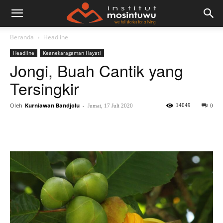
Beranda
Headline
Headline
Keanekaragaman Hayati
Jongi, Buah Cantik yang
Tersingkir
Oleh
Kurniawan Bandjolu
-
14049
Jumat, 17 Juli 2020
0