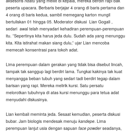
aksesoris
ndatu
yang melilit di kepala, mereka berdiri rapi bak
peserta upacara. Berbaris berjajar 4 orang di baris pertama dan
4 orang di baris kedua, sambil memegang karton mungil
bertuliskan 01 hingga 05. Moderator diskusi Lian Gogali ,
sedari awal telah menyadari kehadiran perempuan-perempuan
itu. ”Sepertinya kita harus jeda dulu. Sudah ada yang menunggu
kita. Kita istirahat makan siang dulu,” ujar Lian mencoba
memecah konsentrasi para tokoh adat.
Lima perempuan dalam gerakan yang tidak bisa disebut lincah,
tampak tak sanggup lagi berdiri lama. Tungkai kakinya tak kuat
menyangga beban tubuh yang sedari tadi berdiri tegap dalam
barisan yang rapi. Mereka melirik kursi. Satu persatu
melorotkan tubuhnya di atas kursi menunggu para tetua adat
menyudahi diskusinya.
Lian kembali meminta jeda. Sesaat kemudian, peserta diskusi
bubar. Jam biologis mendesak menuju
kandepe
. Lima
perempuan lanjut usia dengan sapuan
face powder
seadanya,