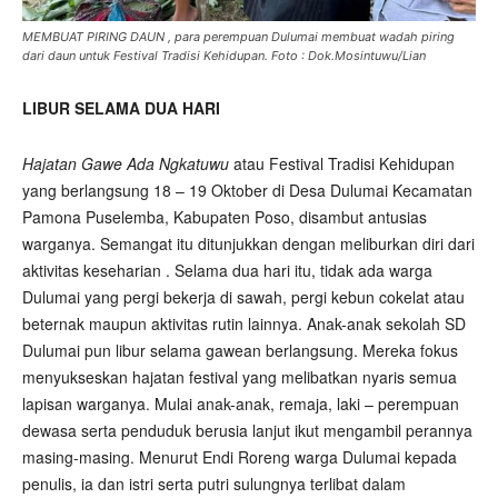
MEMBUAT PIRING DAUN , para perempuan Dulumai membuat wadah piring
dari daun untuk Festival Tradisi Kehidupan. Foto : Dok.Mosintuwu/Lian
LIBUR SELAMA DUA HARI
Hajatan Gawe Ada Ngkatuwu
atau Festival Tradisi Kehidupan
yang berlangsung 18 – 19 Oktober di Desa Dulumai Kecamatan
Pamona Puselemba, Kabupaten Poso, disambut antusias
warganya. Semangat itu ditunjukkan dengan meliburkan diri dari
aktivitas keseharian . Selama dua hari itu, tidak ada warga
Dulumai yang pergi bekerja di sawah, pergi kebun cokelat atau
beternak maupun aktivitas rutin lainnya. Anak-anak sekolah SD
Dulumai pun libur selama gawean berlangsung. Mereka fokus
menyukseskan hajatan festival yang melibatkan nyaris semua
lapisan warganya. Mulai anak-anak, remaja, laki – perempuan
dewasa serta penduduk berusia lanjut ikut mengambil perannya
masing-masing. Menurut Endi Roreng warga Dulumai kepada
penulis, ia dan istri serta putri sulungnya terlibat dalam