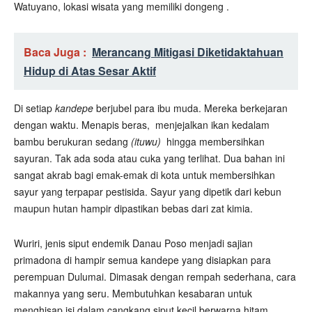
Watuyano, lokasi wisata yang memiliki dongeng .
Baca Juga :
Merancang Mitigasi Diketidaktahuan
Hidup di Atas Sesar Aktif
Di setiap
kandepe
berjubel para ibu muda. Mereka berkejaran
dengan waktu. Menapis beras, menjejalkan ikan kedalam
bambu berukuran sedang
(ituwu)
hingga membersihkan
sayuran. Tak ada soda atau cuka yang terlihat. Dua bahan ini
sangat akrab bagi emak-emak di kota untuk membersihkan
sayur yang terpapar pestisida. Sayur yang dipetik dari kebun
maupun hutan hampir dipastikan bebas dari zat kimia.
Wuriri, jenis siput endemik Danau Poso menjadi sajian
primadona di hampir semua kandepe yang disiapkan para
perempuan Dulumai. Dimasak dengan rempah sederhana, cara
makannya yang seru. Membutuhkan kesabaran untuk
menghisap isi dalam cangkang siput kecil berwarna hitam