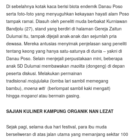
Di sebelahnya kotak kaca berisi biota endemik Danau Poso
serta foto-foto yang menyuguhkan kekayaan hayati alam Poso
tampak ramai. Diasuh oleh peneliti muda berbakat Kurniawan
Bandjolu (27), stand yang berdiri di halaman Gereja Zaitun
Dulumai itu, tampak dijejali anak-anak dan sejumlah pria
dewasa. Mereka antusias menyimak penjelasan sang peneliti
tentang keong yang hanya satu-satunya di dunia – yakni di
Danau Poso. Selain menjejali perpustakaan mini, beberapa
anak SD Dulumai membawakan
maolita
(dongeng) di depan
peserta diskusi. Melakukan permainan
tradisional
mojujulaka
(lomba lari sambil memegang
bambu),
moena witi
(berlompat sambil kaki mengait)
hingga
moganci
atau bermain gasing.
SAJIAN KULINER KAMPUNG ORGANIK NAN LEZAT
Sejak pagi, selama dua hari festival, para ibu muda
berseliweran di atas jalan utama yang memanjang sekitar 100