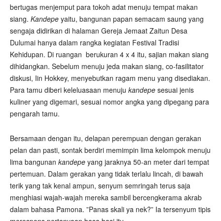
bertugas menjemput para tokoh adat menuju tempat makan
siang.
Kandepe
yaitu, bangunan papan semacam saung yang
sengaja didirikan di halaman Gereja Jemaat Zaitun Desa
Dulumai hanya dalam rangka kegiatan Festival Tradisi
Kehidupan. Di ruangan berukuran 4 x 4 itu, sajian makan siang
dihidangkan. Sebelum menuju jeda makan siang, co-fasilitator
diskusi, Iin Hokkey, menyebutkan ragam menu yang disediakan.
Para tamu diberi keleluasaan menuju
kandepe
sesuai jenis
kuliner yang digemari, sesuai nomor angka yang dipegang para
pengarah tamu.
Bersamaan dengan itu, delapan perempuan dengan gerakan
pelan dan pasti, sontak berdiri memimpin lima kelompok menuju
lima bangunan
kandepe
yang jaraknya 50-an meter dari tempat
pertemuan. Dalam gerakan yang tidak terlalu lincah, di bawah
terik yang tak kenal ampun, senyum semringah terus saja
menghiasi wajah-wajah mereka sambil bercengkerama akrab
dalam bahasa Pamona. ”Panas skali ya nek?” Ia tersenyum tipis
merespons pertanyaan basa basi itu.