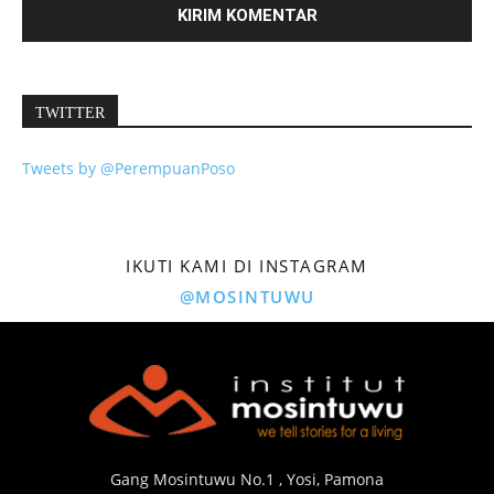
TWITTER
Tweets by @PerempuanPoso
IKUTI KAMI DI INSTAGRAM
@MOSINTUWU
Gang Mosintuwu No.1 , Yosi, Pamona