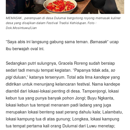
MEMASAK , perempuan di desa Dulumai bergotong royong memasak kuliner
desa yang disajikan dalam Festival Tradisi Kehidupan. Foto :
Dok.Mosintuwu/Lian
”Saya abis ini langsung gabung sama teman.
Bamasak
” ucap
ibu berwajah oval ini.
Sedangkan putri sulungnya, Gracela Roreng sudah bersiap
sedari tadi menuju tempat kegiatan. ”Papanya tidak ada,
so
pigi
duluan,” katanya tersenyum. Total ada lima
kandepe
yang
didirikan untuk menunjang kelancaran festival. Nama kandepe
diambil dari lokasi-lokasi penting di desa. Tampenjongi, lokasi
kebun tua yang punya banyak pohon Jongi; Buyu Ngkanta,
lokasi kebun tua tempat menanam padi ladang yang juga
merupakan lokasi benteng saat perang dahulu kala; Lalambatu,
lokasi kampung tua di atas gunung; Longkea, lokasi kampung
tua tempat pertama kali orang Dulumai dari Luwu menetap;