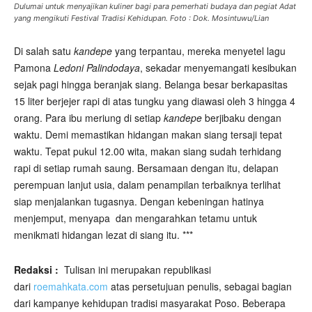
Dulumai untuk menyajikan kuliner bagi para pemerhati budaya dan pegiat Adat
yang mengikuti Festival Tradisi Kehidupan. Foto : Dok. Mosintuwu/Lian
Di salah satu
kandepe
yang terpantau, mereka menyetel lagu
Pamona
Ledoni Palindodaya
, sekadar menyemangati kesibukan
sejak pagi hingga beranjak siang. Belanga besar berkapasitas
15 liter berjejer rapi di atas tungku yang diawasi oleh 3 hingga 4
orang. Para ibu meriung di setiap
kandepe
berjibaku dengan
waktu. Demi memastikan hidangan makan siang tersaji tepat
waktu. Tepat pukul 12.00 wita, makan siang sudah terhidang
rapi di setiap rumah saung. Bersamaan dengan itu, delapan
perempuan lanjut usia, dalam penampilan terbaiknya terlihat
siap menjalankan tugasnya. Dengan kebeningan hatinya
menjemput, menyapa dan mengarahkan tetamu untuk
menikmati hidangan lezat di siang itu. ***
Redaksi :
Tulisan ini merupakan republikasi
dari
roemahkata.com
atas persetujuan penulis, sebagai bagian
dari kampanye kehidupan tradisi masyarakat Poso. Beberapa