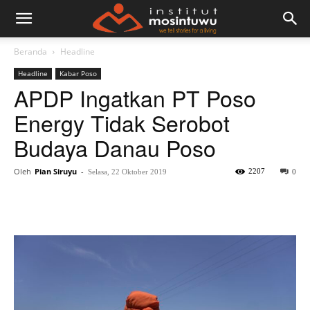
Beranda
Headline
Headline
Kabar Poso
APDP Ingatkan PT Poso
Energy Tidak Serobot
Budaya Danau Poso
Oleh
Pian Siruyu
-
2207
Selasa, 22 Oktober 2019
0