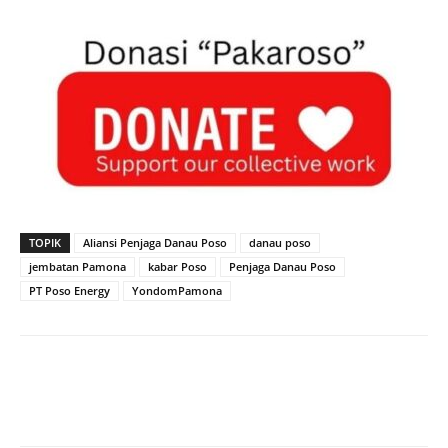
TOPIK
Aliansi Penjaga Danau Poso
danau poso
jembatan Pamona
kabar Poso
Penjaga Danau Poso
PT Poso Energy
YondomPamona