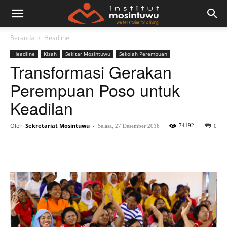
Beranda
Headline
Headline
Kisah
Sekitar Mosintuwu
Sekolah Perempuan
Transformasi Gerakan
Perempuan Poso untuk
Keadilan
Oleh
Sekretariat Mosintuwu
-
74192
Selasa, 27 Desember 2016
0