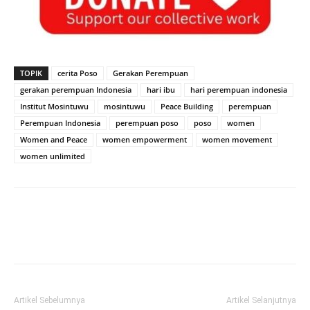
TOPIK
cerita Poso
Gerakan Perempuan
gerakan perempuan Indonesia
hari ibu
hari perempuan indonesia
Institut Mosintuwu
mosintuwu
Peace Building
perempuan
Perempuan Indonesia
perempuan poso
poso
women
Women and Peace
women empowerment
women movement
women unlimited
Artikel Sebelumnya
Artikel Selanjutnya