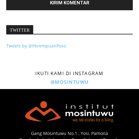
TWITTER
Tweets by @PerempuanPoso
IKUTI KAMI DI INSTAGRAM
@MOSINTUWU
Gang Mosintuwu No.1 , Yosi, Pamona