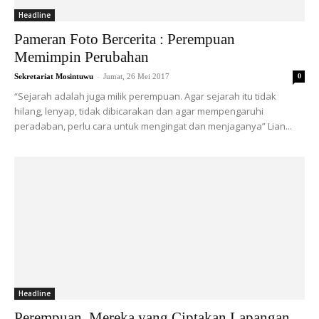
Headline
Pameran Foto Bercerita : Perempuan
Memimpin Perubahan
-
Sekretariat Mosintuwu
Jumat, 26 Mei 2017
0
“Sejarah adalah juga milik perempuan. Agar sejarah itu tidak
hilang, lenyap, tidak dibicarakan dan agar mempengaruhi
peradaban, perlu cara untuk mengingat dan menjaganya” Lian...
Headline
Perempuan, Mereka yang Ciptakan Lapangan