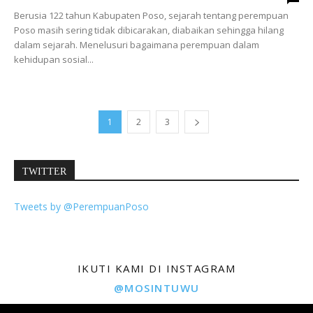
Berusia 122 tahun Kabupaten Poso, sejarah tentang perempuan
Poso masih sering tidak dibicarakan, diabaikan sehingga hilang
dalam sejarah. Menelusuri bagaimana perempuan dalam
kehidupan sosial...
1
2
3
TWITTER
Tweets by @PerempuanPoso
IKUTI KAMI DI INSTAGRAM
@MOSINTUWU