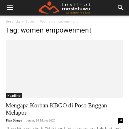
Beranda
Topik
Women empowerment
Tag: women empowerment
Headline
Mengapa Korban KBGO di Poso Enggan
Melapor
-
Pian Siruyu
Jumat, 14 Maret 2025
0
“Saya bingung, shock. Tidak tahu harus bagaimana. Lalu bertanya