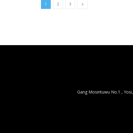
1
2
3
Gang Mosintuwu No.1 , Yosi