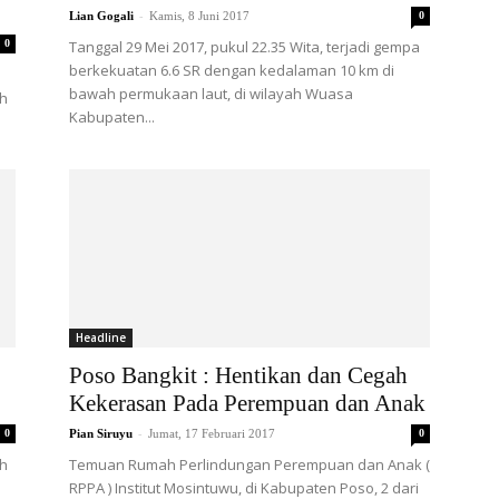
-
Lian Gogali
Kamis, 8 Juni 2017
0
0
Tanggal 29 Mei 2017, pukul 22.35 Wita, terjadi gempa
berkekuatan 6.6 SR dengan kedalaman 10 km di
bawah permukaan laut, di wilayah Wuasa
ah
Kabupaten...
Headline
Poso Bangkit : Hentikan dan Cegah
Kekerasan Pada Perempuan dan Anak
-
0
Pian Siruyu
Jumat, 17 Februari 2017
0
ah
Temuan Rumah Perlindungan Perempuan dan Anak (
RPPA ) Institut Mosintuwu, di Kabupaten Poso, 2 dari