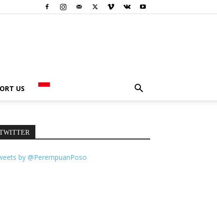
ORT US
TWITTER
weets by @PerempuanPoso