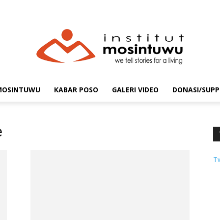
 MOSINTUWU
KABAR POSO
GALERI VIDEO
DONASI/SUPP
mosintuwu.com
e
T