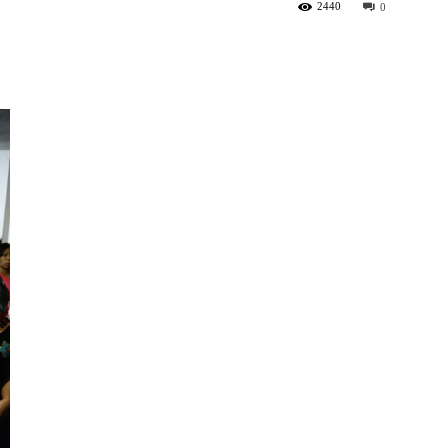
2440
0