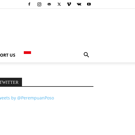
ORT US
TWITTER
weets by @PerempuanPoso