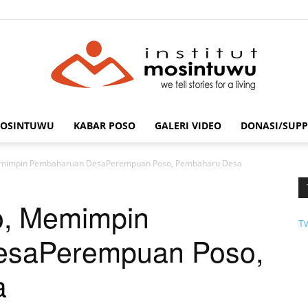
MOSINTUWU
KABAR POSO
GALERI VIDEO
DONASI/SUPP
mosintuwu.com
mimpin Pembaharuan DesaPerempuan Poso, Pembaharu Desa
, Memimpin
T
esa
Perempuan Poso,
a