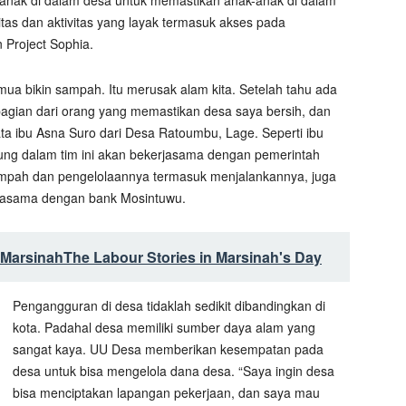
ak di dalam desa untuk memastikan anak-anak di dalam
itas dan aktivitas yang layak termasuk akses pada
 Project Sophia.
mua bikin sampah. Itu merusak alam kita. Setelah tahu ada
bagian dari orang yang memastikan desa saya bersih, dan
a ibu Asna Suro dari Desa Ratoumbu, Lage. Seperti ibu
ng dalam tim ini akan bekerjasama dengan pemerintah
mpah dan pengelolaannya termasuk menjalankannya, juga
rjasama dengan bank Mosintuwu.
 Marsinah
The Labour Stories in Marsinah's Day
Pengangguran di desa tidaklah sedikit dibandingkan di
kota. Padahal desa memiliki sumber daya alam yang
sangat kaya. UU Desa memberikan kesempatan pada
desa untuk bisa mengelola dana desa. “Saya ingin desa
bisa menciptakan lapangan pekerjaan, dan saya mau