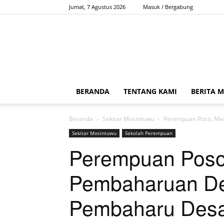
Jumat, 7 Agustus 2026
Masuk / Bergabung
BERANDA
TENTANG KAMI
BERITA 
Beranda
Sekitar Mosintuwu
Perempuan Poso, Me
Sekitar Mosintuwu
Sekolah Perempuan
Perempuan Poso
Pembaharuan D
Pembaharu Des