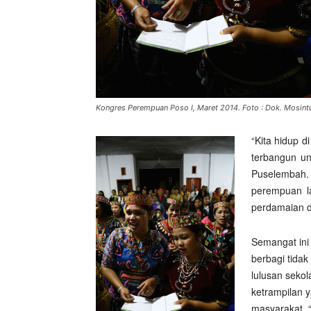
Kongres Perempuan Poso I, Maret 2014. Foto : Dok. Mosin
“Kita hidup d
terbangun un
Puselembah
perempuan l
perdamaian d
Semangat ini
berbagi tida
lulusan seko
ketrampilan 
masyarakat. “