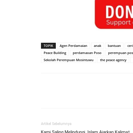
TOPIK
Agen Perdamaian
anak
bantuan
cer
Peace Building
perdamaoan Poso
perempuan po
Sekolah Perempuan Mosintuwu
the peace agency
Artikel Sebelumnya
Kami Saling Melindungi, Islam Ajarkan Kalimat