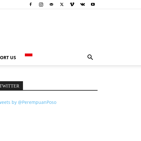
ORT US
TWITTER
weets by @PerempuanPoso