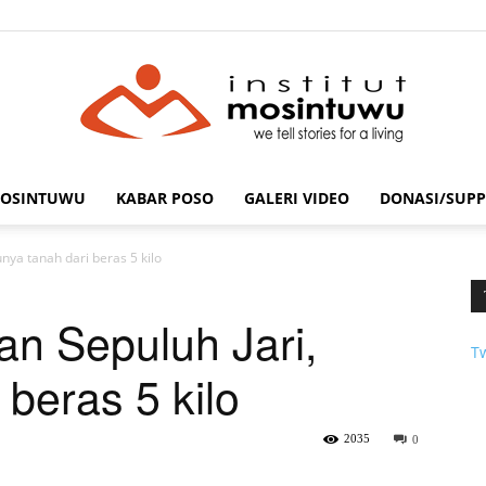
MOSINTUWU
KABAR POSO
GALERI VIDEO
DONASI/SUPP
mosintuwu.com
nya tanah dari beras 5 kilo
n Sepuluh Jari,
T
 beras 5 kilo
2035
0