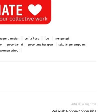
ita perdamaian
cerita Poso
ibu
mengungsi
so
poso damai
poso tana harapan
sekolah perempuan
women school
Artikel Selanjutnya
Peluklah Pohon-pohon Kita