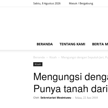
Sabtu, 8 Agustus 2026
Masuk / Bergabung
BERANDA
TENTANG KAMI
BERITA 
Beranda
Kisah
Mengungsi dengan Sepuluh Jari, Pu
Kisah
Mengungsi denga
Punya tanah dari
Oleh
Sekretariat Mosintuwu
-
Selasa, 22 Juni 2010