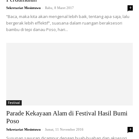
-
Sekretariat Mosintuwu
Rabu, 8 Maret 2017
0
“Baca, maka kita akan mengenal lebih baik, tentang apa saja, lalu
bergerak lebih effektif”, suasana dalam ruangan beraksesori
bambu di tepi danau Poso, hari...
Festival
Parade Kekayaan Alam di Festival Hasil Bumi
Poso
-
Sekretariat Mosintuwu
Jumat, 11 November 2016
0
Susunan sayuran dicampur dengan buah-buahan dan aksesori