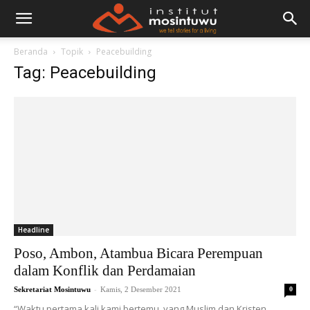
Beranda
Topik
Peacebuilding
Tag: Peacebuilding
Headline
Poso, Ambon, Atambua Bicara Perempuan
dalam Konflik dan Perdamaian
-
Sekretariat Mosintuwu
Kamis, 2 Desember 2021
0
“Waktu pertama kali kami bertemu, yang Muslim dan Kristen ...