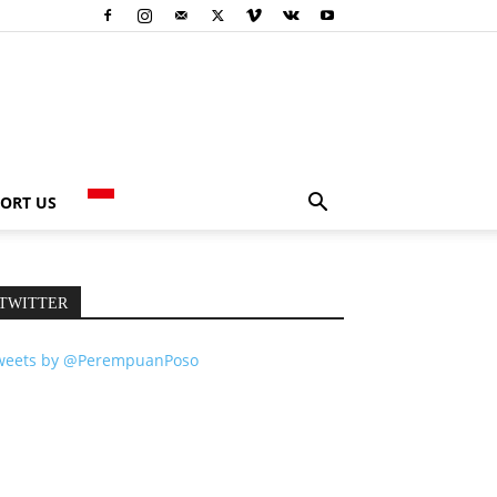
ORT US
TWITTER
weets by @PerempuanPoso