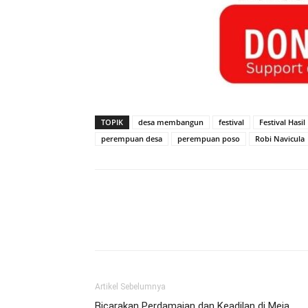
TOPIK
desa membangun
festival
Festival Hasi
perempuan desa
perempuan poso
Robi Navicula
Artikel Sebelumnya
Bicarakan Perdamaian dan Keadilan di Meja