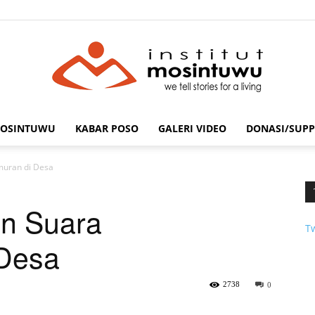
MOSINTUWU
KABAR POSO
GALERI VIDEO
DONASI/SUPP
mosintuwu.com
muran di Desa
an Suara
T
Desa
2738
0