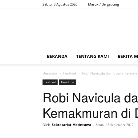
Sabtu, 8 Agustus 2026
Masuk / Bergabung
BERANDA
TENTANG KAMI
BERITA 
Beranda
Festival
Robi Navicula dan Suara Kemak
Festival
Headline
Robi Navicula d
Kemakmuran di 
Oleh
Sekretariat Mosintuwu
-
Senin, 25 September 2017