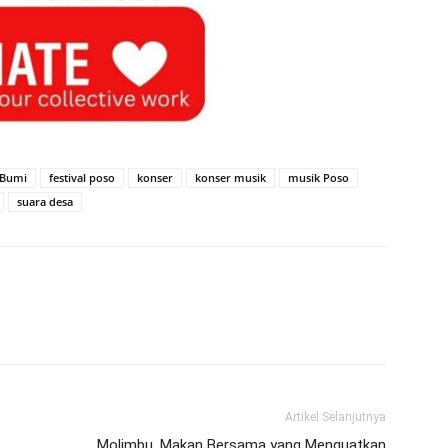
l Bumi
festival poso
konser
konser musik
musik Poso
suara desa
Artikel Selanjutnya
Molimbu, Makan Bersama yang Menguatkan